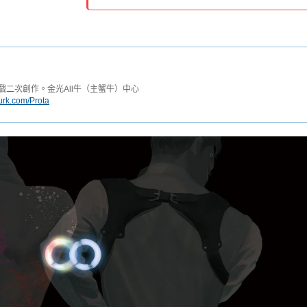
袋戲二次創作。金光All牛（主蟹牛）中心
lurk.com/Prota