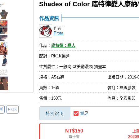
Shades of Color 底特律變人
作品資訊
作者：
Prota
作品：
底特律：變人
配對：RK1K無差
性質屬性：一般向 歐美動漫類 插畫本
規格：A5右翻
出版日期：
2019-
頁數：16頁
裝訂：無線膠裝
售價：150元
內頁：全彩影印
斯
RK1K
量足
特別說明
NT$150
上
2020/
電子書