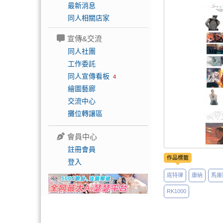
最新消息
同人相關店家
宣傳&交流
同人社團
工作委託
同人宣傳看板
4
繪圖藝廊
交流中心
攤位轉讓區
會員中心
註冊會員
作品標籤
登入
底特律
康納
馬庫
RK1000