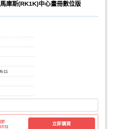
康納/馬庫斯(RK1K)中心畫冊數位版
05-11
架於
立即購買
07/31