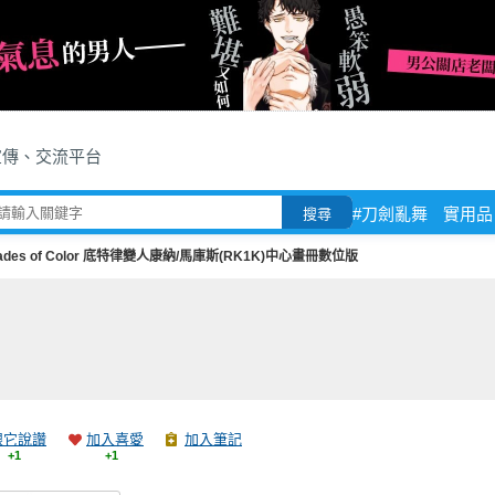
宣傳、交流平台
#刀劍亂舞
實用品
搜尋
ades of Color 底特律變人康納/馬庫斯(RK1K)中心畫冊數位版
跟它說讚
加入喜愛
加入筆記
+1
+1