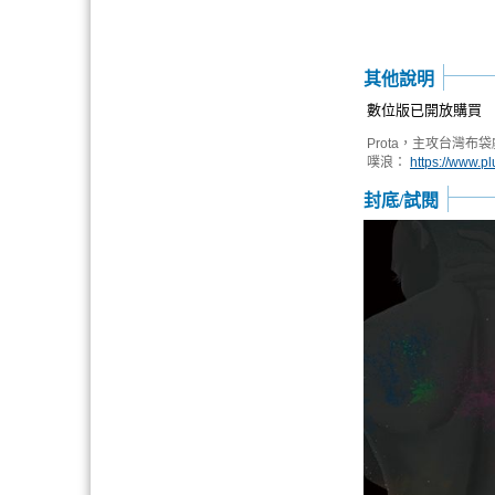
其他說明
數位版已開放購買
Prota，主攻台灣布
噗浪：
https://www.p
封底/試閱