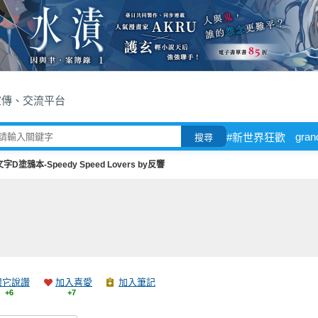
宣傳、交流平台
gran
#新世界狂歡
搜尋
字D塗鴉本-Speedy Speed Lovers by反響
跟它說讚
加入喜愛
加入筆記
+6
+7