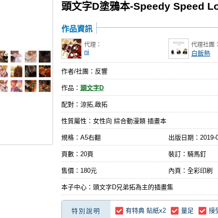
頭文字D塗鴉本-Speedy Speed Lo
作品資訊
代理：
代理社團
ni
白飯熱
作者/社團：反響
作品：
頭文字D
配對：涼拓,啟拓
性質屬性：女性向 綜合動漫類 插畫本
規格：A5右翻
出版日期：
2019-
頁數：20頁
裝訂：騎馬釘
售價：180元
內頁：全彩印刷
本子中心：頭文字D兄弟拓為主的插畫集
有特典 貼紙x2
量足
接
特別說明