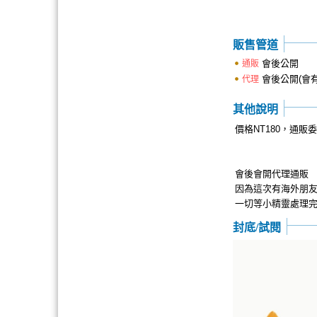
販售管道
會後公開
通販
會後公開(會有
代理
其他說明
價格NT180，通
會後會開代理通販
因為這次有海外朋
一切等小精靈處理完
封底/試閱