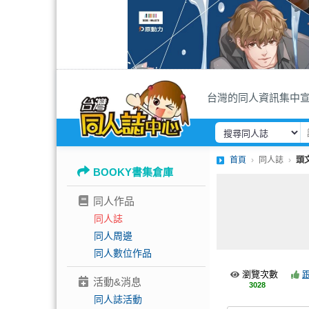
台灣的同人資訊集中
首頁
同人誌
頭文
BOOKY書集倉庫
同人作品
同人誌
同人周邊
同人數位作品
瀏覽次數
活動&消息
3028
同人誌活動