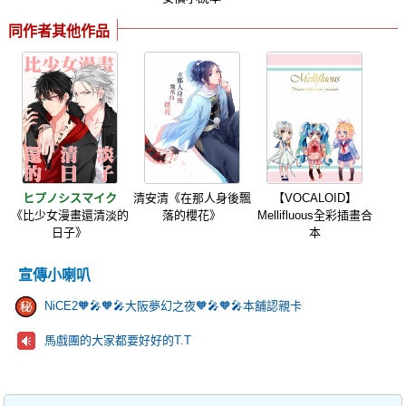
同作者其他作品
ヒプノシスマイク
清安清《在那人身後飄
【VOCALOID】
《比少女漫畫還清淡的
落的櫻花》
Mellifluous全彩插畫合
日子》
本
宣傳小喇叭
NiCE2🧡🎤🧡🎤大阪夢幻之夜🧡🎤🧡🎤本舖認親卡
馬戲團的大家都要好好的T.T