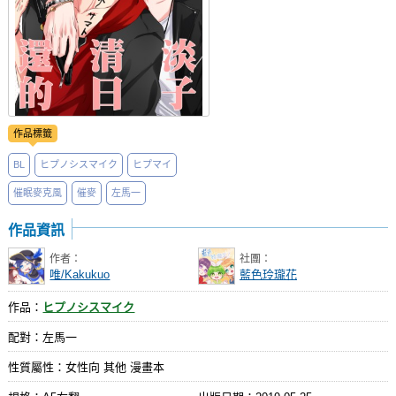
作品標籤
BL
ヒプノシスマイク
ヒプマイ
催眠麥克風
催麥
左馬一
作品資訊
作者：
社團：
唯/Kakukuo
藍色玲瓏花
作品：
ヒプノシスマイク
配對：左馬一
性質屬性：女性向 其他 漫畫本