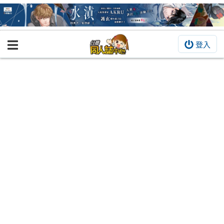
登入
BOOKY書集倉庫
同人作品
同人誌
同人周邊
同人數位作品
活動&消息
同人誌活動
最新消息
同人相關店家
宣傳&交流