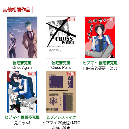
其他相關作品
催眠麥克風
催眠麥克風
ヒプマイ 催眠麥克風
Once Again
Cross Point
山田家的哥哥。弟弟
ヒプマイ 催眠麥克風
ヒプノシスマイク
兄ちゃん!
ヒプマイ 29歲組+MTC
安價小說本