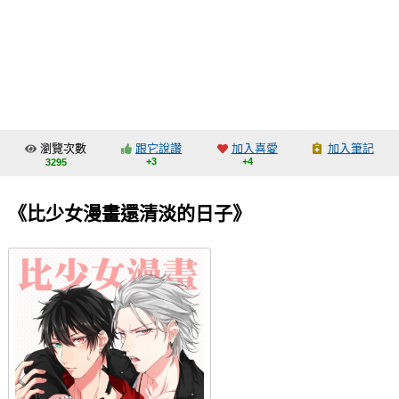
同人社團
工作委託
同人宣傳看板
繪圖藝廊
瀏覽次數
跟它說讚
加入喜愛
加入筆記
交流中心
+3
+4
3295
攤位轉讓區
《比少女漫畫還清淡的日子》
會員功能選單
會員中心
註冊會員
登入