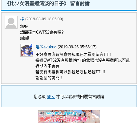
《比少女漫畫還清淡的日子》 留言討論
梓
(2019-08-09 18:06:09)
您好
請問這本CWT52會有嗎?
謝謝!
唯/Kakukuo
(2019-09-25 05:53:17)
不好意思沒有訊息通知現在才看到留言TT!!
這邊CWT52沒有報攤!今年的北場也沒有報攤所以可能
近期內不會有
若您有需要也可以到我噗浪私噗我TT..!!
謝謝您的詢問!!
您必須
登入
才可以發表或回覆留言討論