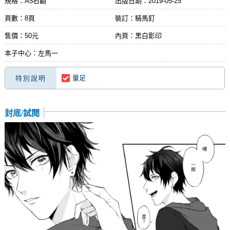
規格：A5右翻
出版日期：
2019-05-25
頁數：8頁
裝訂：騎馬釘
售價：50元
內頁：黑白影印
本子中心：左馬一
量足
特別說明
封底/試閱