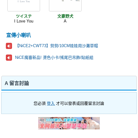
ツイステ
文豪野犬
I Love You
A
宣傳小喇叭
【NiCE2+CWT73】努努/10CM娃娃用沙灘草帽
NiCE魔審新品! 燙色小卡/搖尾巴吊飾/貼紙組
A 留言討論
您必須
登入
才可以發表或回覆留言討論