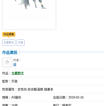
作品標籤
文豪野犬
芥敦
作品資訊
作者：
寢
作品：
文豪野犬
配對：芥敦
性質屬性：女性向 綜合動漫類 插畫本
規格：A5變形
出版日期：
2019-02-16
頁數：16頁
裝訂：騎馬釘