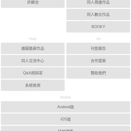
許願池
同人周邊作品
同人數位作品
BOOKY
Help
Ad
繪圖藝廊作品
刊登廣告
同人交流中心
合作提案
Q&A問與答
贊助我們
系統檢測
Mobile
Android版
iOS版