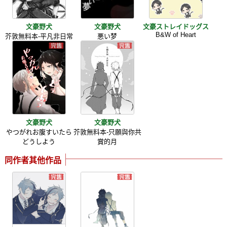
文豪野犬
文豪野犬
文豪ストレイドッグス
B&W of Heart
芥敦無料本-平凡非日常
悪い梦
文豪野犬
文豪野犬
やつがれお腹すいたら
芥敦無料本-只願與你共
どうしよう
賞的月
同作者其他作品