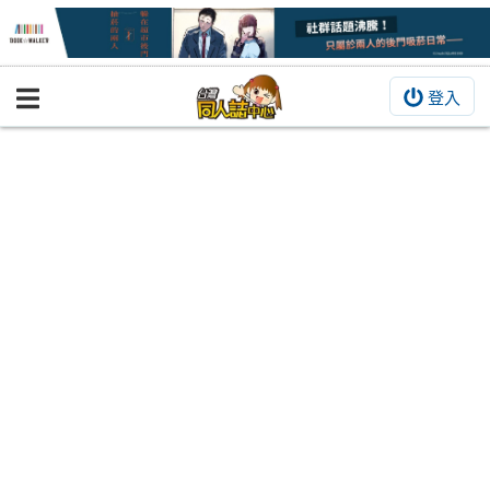
登入
BOOKY書集倉庫
同人作品
同人誌
同人周邊
同人數位作品
活動&消息
同人誌活動
最新消息
同人相關店家
宣傳&交流