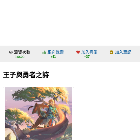
同人社團
工作委託
同人宣傳看板
繪圖藝廊
瀏覽次數
跟它說讚
加入喜愛
加入筆記
交流中心
+11
+37
14420
攤位轉讓區
王子與勇者之詩
會員功能選單
會員中心
註冊會員
登入