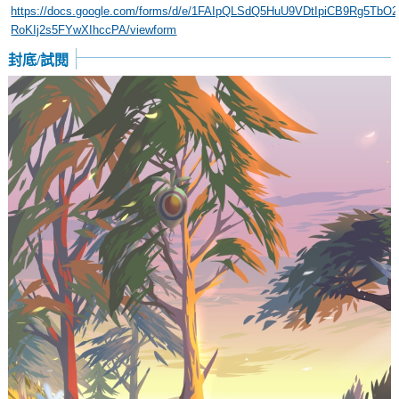
https://docs.google.com/forms/d/e/1FAIpQLSdQ5HuU9VDtIpiCB9Rg5TbO
RoKIj2s5FYwXIhccPA/viewform
封底/試閱