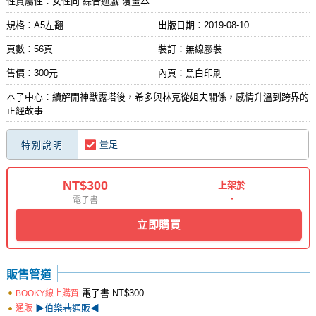
性質屬性：女性向 綜合遊戲 漫畫本
規格：A5左翻
出版日期：
2019-08-10
頁數：56頁
裝訂：無線膠裝
售價：300元
內頁：黑白印刷
本子中心：續解開神獸露塔後，希多與林克從姐夫關係，感情升溫到跨界的
正經故事
量足
特別說明
NT$300
上架於
-
電子書
立即購買
販售管道
電子書
NT$300
BOOKY線上購買
▶伯樂巷通販◀
通販