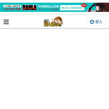
登入
BOOKY書集倉庫
同人作品
同人誌
同人周邊
同人數位作品
活動&消息
同人誌活動
最新消息
同人相關店家
宣傳&交流