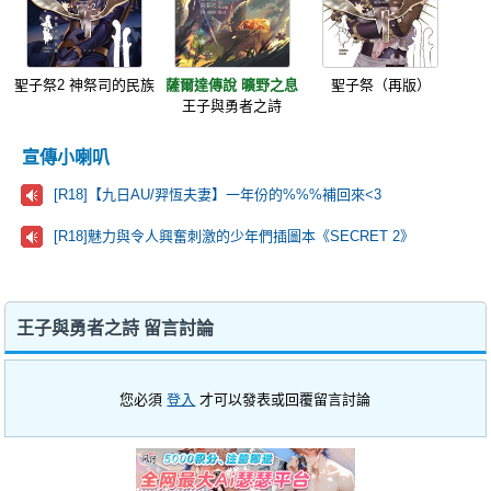
聖子祭2 神祭司的民族
薩爾達傳說 曠野之息
聖子祭（再版）
王子與勇者之詩
宣傳小喇叭
[R18]【九日AU/羿恆夫妻】一年份的%%%補回來<3
[R18]魅力與令人興奮刺激的少年們插圖本《SECRET 2》
王子與勇者之詩 留言討論
您必須
登入
才可以發表或回覆留言討論