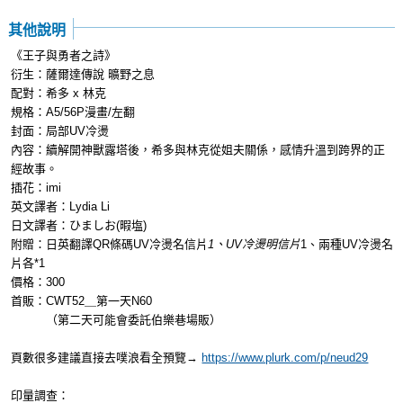
其他說明
《王子與勇者之詩》
衍生：薩爾達傳說 曠野之息
配對：希多 x 林克
規格：A5/56P漫畫/左翻
封面：局部UV冷燙
內容：續解開神獸露塔後，希多與林克從姐夫關係，感情升溫到跨界的正
經故事。
插花：imi
英文譯者：Lydia Li
日文譯者：ひましお(暇塩)
附贈：日英翻譯QR條碼UV冷燙名信片
1、UV冷燙明信片
1、兩種UV冷燙名
片各*1
價格：300
首販：CWT52＿第一天N60
（第二天可能會委託伯樂巷場販）
頁數很多建議直接去噗浪看全預覽→
https://www.plurk.com/p/neud29
印量調查：