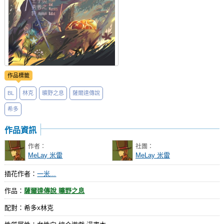
作品標籤
BL
林克
曠野之息
薩爾達傳說
希多
作品資訊
作者：
社團：
MeLay 米雷
MeLay 米雷
插花作者：
一米...
作品：
薩爾達傳說 曠野之息
配對：希多x林克