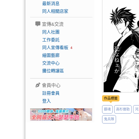
最新消息
同人相關店家
宣傳&交流
同人社團
工作委託
同人宣傳看板
4
繪圖藝廊
交流中心
攤位轉讓區
會員中心
註冊會員
作品標籤
登入
銀魂
高杉晉助
河
鬼兵隊