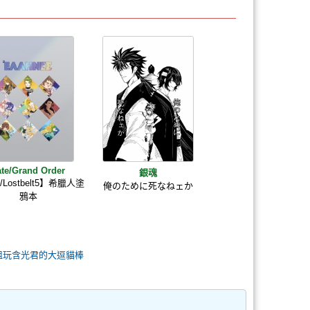
ate/Grand Order
銀魂
/Lostbelt5】希臘人塗
俺のために死なねェか
鴉本
老祖玩含光君的大逗貓棒