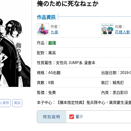
俺のために死なねェか
作品資訊
作者：
社團：
九串
花樣人斬
作品：
銀魂
配對：萬高
性質屬性：女性向 JUMP系 漫畫本
規格：A5右翻
出版日期：
2019-
頁數：8頁
裝訂：騎馬釘
售價：免費
內頁：黑白影印
本子中心：【購本限定特典】鬼兵隊中心，萬齊慶生漫畫
上萬齊
萬高
量少
特別說明