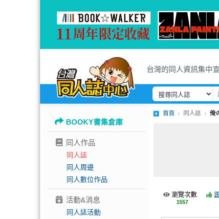
台灣的同人資訊集中
首頁
同人誌
俺
BOOKY書集倉庫
同人作品
同人誌
同人周邊
同人數位作品
瀏覽次數
活動&消息
1557
同人誌活動