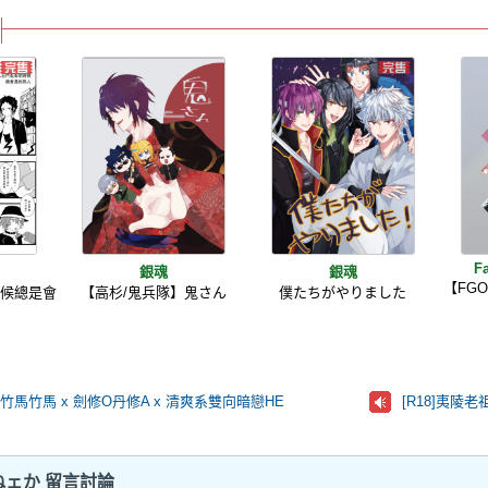
F
銀魂
銀魂
【FGO
時候總是會
【高杉/鬼兵隊】鬼さん
僕たちがやりました
BO竹馬竹馬 x 劍修O丹修A x 清爽系雙向暗戀HE
[R18]夷陵
ェか 留言討論