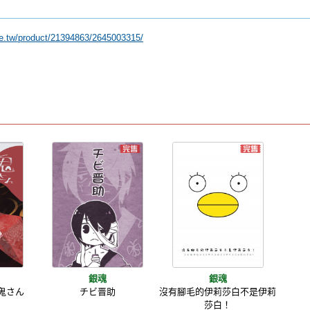
ee.tw/product/21394863/2645003315/
銀魂
銀魂
鬼さん
チビ晋助
沒有腳毛的伊莉莎白不是伊莉
莎白！