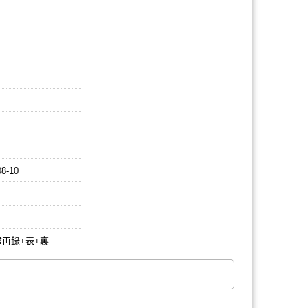
08-10
再錄+表+裏