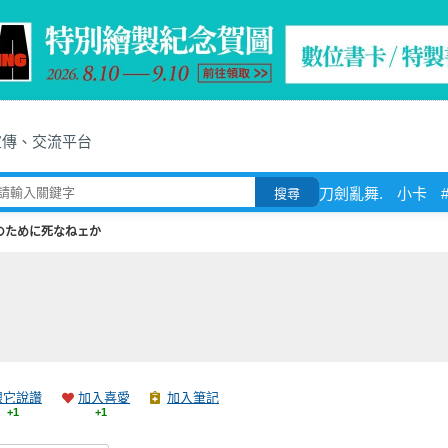
宣傳、交流平台
刀劍亂舞.
小卡
搜尋
のために死なねェか
跟它說讚
加入喜愛
加入筆記
+1
+1