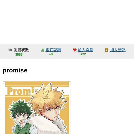
同人社團
工作委託
同人宣傳看板
繪圖藝廊
瀏覽次數
跟它說讚
加入喜愛
加入筆記
交流中心
+9
+22
3888
攤位轉讓區
promise
會員功能選單
會員中心
註冊會員
登入