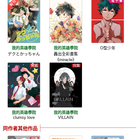
我的英雄學院
我的英雄學院
O型少年
デクとかっちゃん
轟出全彩畫集
《miracle》
我的英雄學院
我的英雄學院
clumsy love
VILLAIN
同作者其他作品