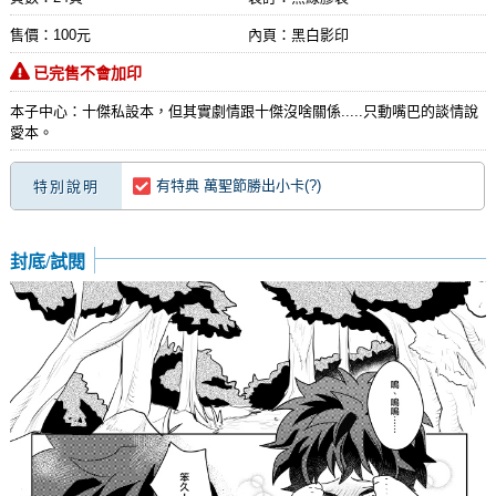
售價：100元
內頁：黑白影印
已完售不會加印
本子中心：十傑私設本，但其實劇情跟十傑沒啥關係.....只動嘴巴的談情說
愛本。
有特典 萬聖節勝出小卡(?)
特別說明
封底/試閱