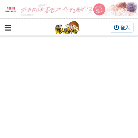
登入
BOOKY書集倉庫
同人作品
同人誌
同人周邊
同人數位作品
活動&消息
同人誌活動
最新消息
同人相關店家
宣傳&交流