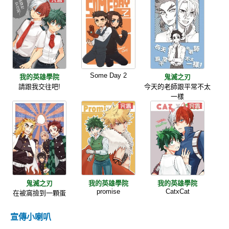
Some Day 2
我的英雄學院
鬼滅之刃
請跟我交往吧!
今天的老師跟平常不太
一樣
鬼滅之刃
我的英雄學院
我的英雄學院
promise
CatxCat
在被窩撿到一顆蛋
宣傳小喇叭