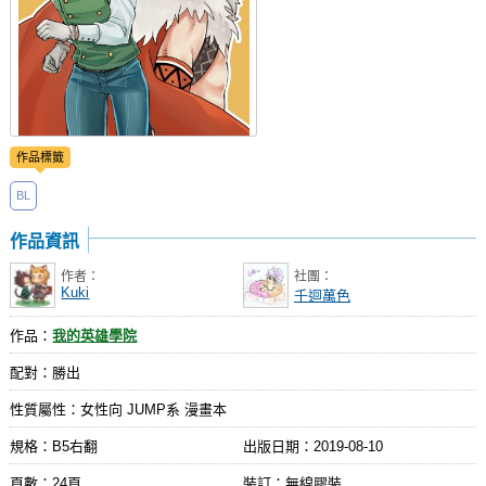
作品標籤
BL
作品資訊
作者：
社團：
Kuki
千迴萬色
作品：
我的英雄學院
配對：勝出
性質屬性：女性向 JUMP系 漫畫本
規格：B5右翻
出版日期：
2019-08-10
頁數：24頁
裝訂：無線膠裝