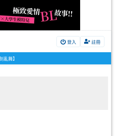
登入
註冊
劍亂舞】