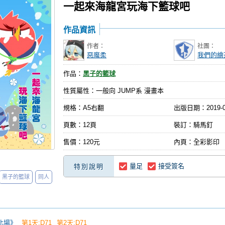
一起來海龍宮玩海下籃球吧
作品資訊
作者：
社團：
惡魔柔
我們的繪
作品：
黑子的籃球
性質屬性：一般向 JUMP系 漫畫本
規格：A5右翻
出版日期：
2019-
頁數：12頁
裝訂：騎馬釘
售價：120元
內頁：全彩影印
量足
接受簽名
特別說明
黑子的籃球
同人
台北場》
第1天:D71
第2天:D71