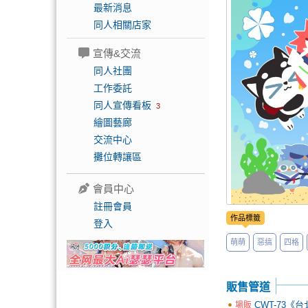
最新消息
同人相關店家
宣傳&交流
同人社團
工作委託
同人宣傳看板
3
繪圖藝廊
交流中心
攤位轉讓區
會員中心
註冊會員
作品標籤
登入
萌萌
惡搞
四格
販售管道
CWT-73《
場販