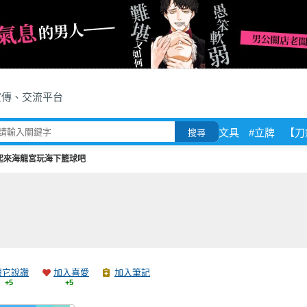
宣傳、交流平台
文具
#立牌
【刀
搜尋
起來海龍宮玩海下籃球吧
跟它說讚
加入喜愛
加入筆記
+5
+5