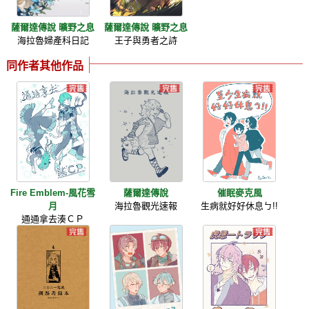
薩爾達傳說 曠野之息
薩爾達傳說 曠野之息
海拉魯婦產科日記
王子與勇者之詩
同作者其他作品
Fire Emblem-風花雪
薩爾達傳說
催眠麥克風
月
海拉魯觀光速報
生病就好好休息ㄅ!!
通通拿去湊ＣＰ