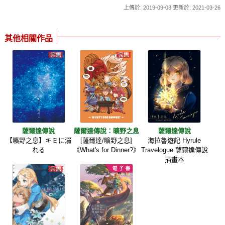
上傳於: 2019-09-03 更新於: 2021-03-26
其他相關作品
薩爾達傳說
薩爾達傳說：曠野之息
薩爾達傳說
【曠野之息】キミに溺
[薩爾達/曠野之息]
海拉魯遊記 Hyrule
れる
《What's for Dinner?》
Travelogue 薩爾達傳說
插畫本