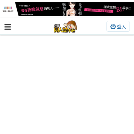
登入
BOOKY書集倉庫
同人作品
同人誌
同人周邊
同人數位作品
活動&消息
同人誌活動
最新消息
同人相關店家
宣傳&交流