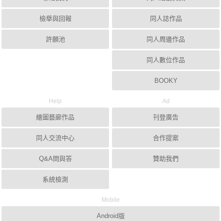
檢舉與回報
同人誌作品
許願池
同人周邊作品
同人數位作品
BOOKY
Help
Ad
繪圖藝廊作品
刊登廣告
同人交流中心
合作提案
Q&A問與答
贊助我們
系統檢測
Mobile
Android版