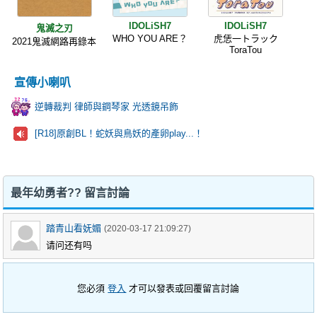
IDOLiSH7
IDOLiSH7
鬼滅之刃
WHO YOU ARE？
虎恁一トラック
2021鬼滅網路再錄本
ToraTou
宣傳小喇叭
逆轉裁判 律師與鋼琴家 光透鏡吊飾
[R18]原創BL！蛇妖與鳥妖的產卵play...！
最年幼勇者?? 留言討論
踏青山看妩媚
(2020-03-17 21:09:27)
请问还有吗
您必須
登入
才可以發表或回覆留言討論