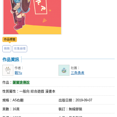
作品標籤
萌萌
形象崩壞
作品資訊
作者：
社團：
戰Yu
三角勇者
作品：
薩爾達傳說
性質屬性：一般向 綜合遊戲 漫畫本
規格：A5右翻
出版日期：
2019-09-07
頁數：16頁
裝訂：無線膠裝