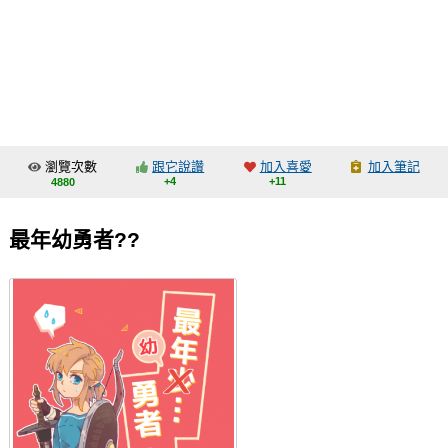
同人社團
工作委託
同人宣傳看板
繪圖藝廊
瀏覽次數
跟它說讚
加入喜愛
加入筆記
交流中心
+4
+11
4880
攤位轉讓區
最年幼勇者??
會員功能選單
會員中心
註冊會員
登入