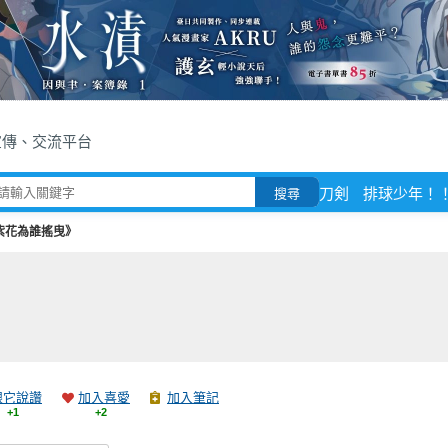
宣傳、交流平台
刀剣
排球少年！
搜尋
紫花為誰搖曳》
跟它說讚
加入喜愛
加入筆記
+1
+2