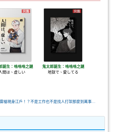
郎誕生：咯咯咯之謎
鬼太郎誕生：咯咯咯之謎
人間は、虚しい
地獄で、愛してる
宇宙海賊春雨雷槍現身江戶！？不是工作也不是找人打架那麼到萬事屋的目的究竟是…？