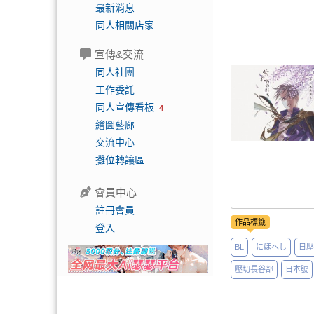
最新消息
同人相關店家
宣傳&交流
同人社團
工作委託
同人宣傳看板
4
繪圖藝廊
交流中心
攤位轉讓區
會員中心
註冊會員
作品標籤
登入
BL
にほへし
日壓
壓切長谷部
日本號