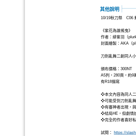
其他說明
10/19秋刀祭 C0
《紫花為誰搖曳》
作者：緋紫羽（plurk：
封面繪製：AKA（plu
刀劍亂舞二創同人小
頒布價格：300NT
A5判，280頁，約9
有R18描寫
❖本文內容為同人
❖可能受到刀劍亂舞
❖有審神者出現，
❖結局HE，但劇情
❖完全的作者喜好
試閱：
https://sla