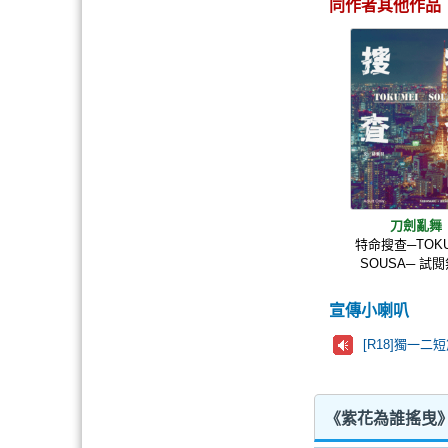
同作者其他作品
刀劍亂舞
特命搜查─TOKU
SOUSA─ 試
宣傳小喇叭
[R18]獨一
《紫花為誰搖曳》