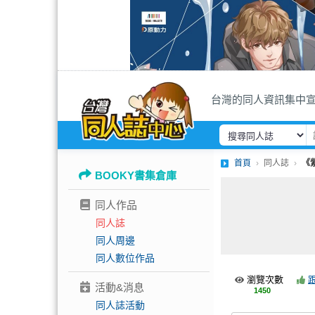
台灣的同人資訊集中
首頁
同人誌
《
BOOKY書集倉庫
同人作品
同人誌
同人周邊
同人數位作品
瀏覽次數
活動&消息
1450
同人誌活動