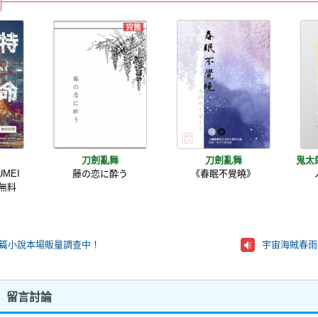
刀劍亂舞
刀劍亂舞
鬼太
MEI
藤の恋に酔う
《春眠不覺曉》
閱無料
二短篇小說本場販量調查中！
 留言討論