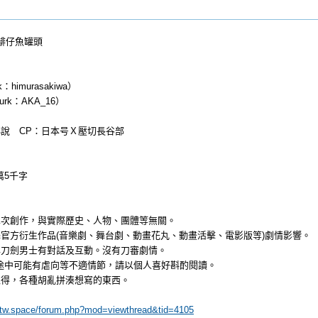
6 鯡仔魚罐頭
himurasakiwa）
rk：AKA_16）
說 CP：日本号Ｘ壓切長谷部
萬5千字
二次創作，與實際歷史、人物、團體等無關。
官方衍生作品(音樂劇、舞台劇、動畫花丸、動畫活擊、電影版等)劇情影響。
與刀劍男士有對話及互動。沒有刀審劇情。
途中可能有虐向等不適情節，請以個人喜好斟酌閱讀。
私得，各種胡亂拼湊想寫的東西。
shtw.space/forum.php?mod=viewthread&tid=4105