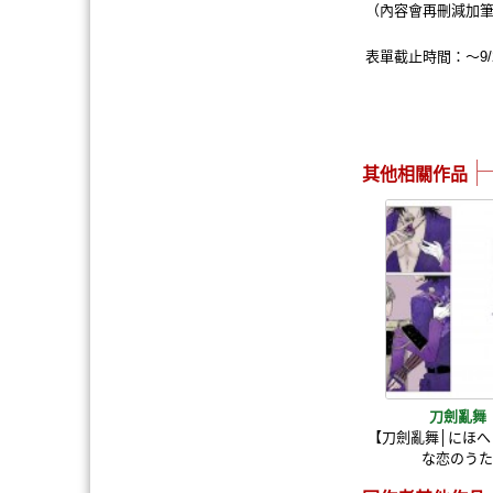
（內容會再刪減加筆
表單截止時間：～9/
其他相關作品
刀劍亂舞
【刀劍亂舞│にほへ
な恋のう