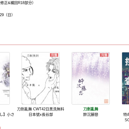
修正&補回R18部分）
29（日）
刀劍亂舞 CWT42日黑洗無料
刀劍亂舞
し】小さ
日本號x長谷部
醉沉藤戀
特
た
S