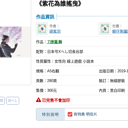
《紫花為誰搖曳》
作品資訊
作者：
社團：
緋紫羽
鯡仔魚罐
作品：
刀劍亂舞
配對：日本号Xへし切長谷部
性質屬性：女性向 線上遊戲 小說本
規格：A5右翻
出版日期：
2019-
頁數：280頁
裝訂：無線膠裝
售價：300元
內頁：黑白印刷
已完售不會加印
切
日へし
有特典 明信片
特別說明