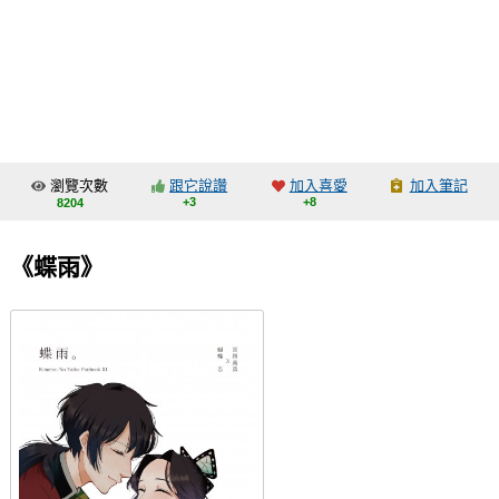
同人社團
工作委託
同人宣傳看板
繪圖藝廊
瀏覽次數
跟它說讚
加入喜愛
加入筆記
交流中心
+3
+8
8204
攤位轉讓區
《蝶雨》
會員功能選單
會員中心
註冊會員
登入