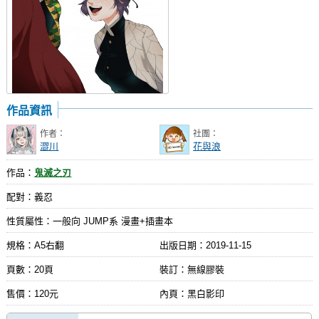
作品資訊
作者：
社團：
澀川
花與浪
作品：
鬼滅之刃
配對：義忍
性質屬性：一般向 JUMP系 漫畫+插畫本
規格：A5右翻
出版日期：
2019-11-15
頁數：20頁
裝訂：無線膠裝
售價：120元
內頁：黑白影印