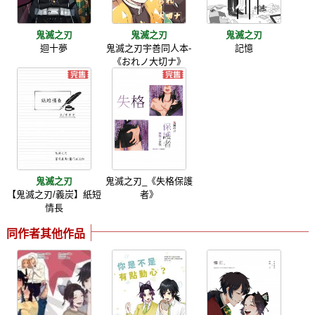
鬼滅之刃
鬼滅之刃
鬼滅之刃
迴十夢
鬼滅之刃宇善同人本-
記憶
《おれノ大切ナ》
鬼滅之刃
鬼滅之刃_《失格保護
【鬼滅之刃/義炭】紙短
者》
情長
同作者其他作品