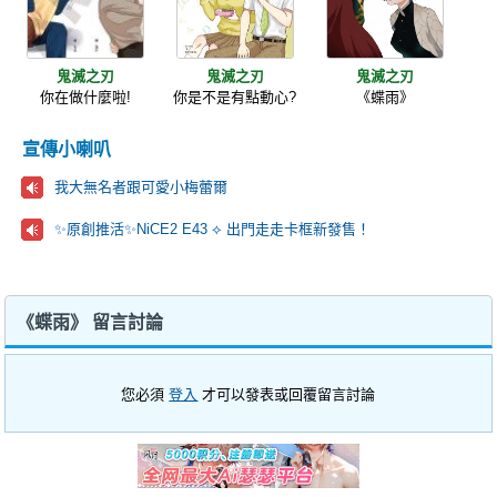
鬼滅之刃
鬼滅之刃
鬼滅之刃
你在做什麼啦!
你是不是有點動心?
《蝶雨》
宣傳小喇叭
我大無名者跟可愛小梅蕾爾
✨原創推活✨NiCE2 E43 ⟡ 出門走走卡框新發售！
《蝶雨》 留言討論
您必須
登入
才可以發表或回覆留言討論