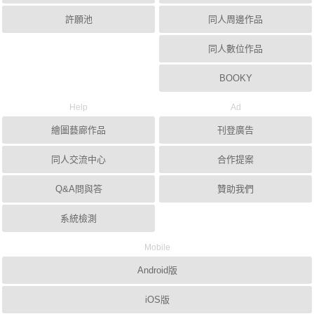
許願池
同人周邊作品
同人數位作品
BOOKY
Help
Ad
繪圖藝廊作品
刊登廣告
同人交流中心
合作提案
Q&A問與答
贊助我們
系統檢測
Mobile
Android版
iOS版