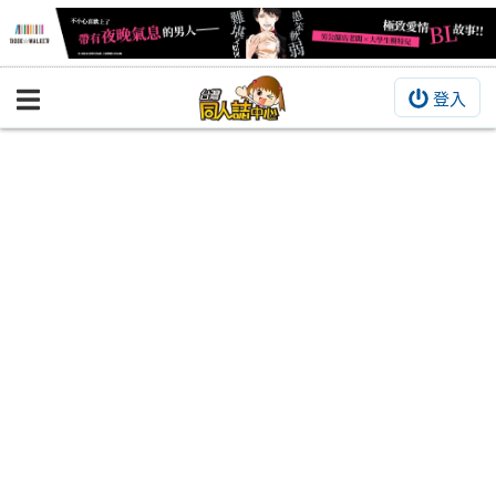
登入
BOOKY書集倉庫
同人作品
同人誌
同人周邊
同人數位作品
活動&消息
同人誌活動
最新消息
同人相關店家
宣傳&交流