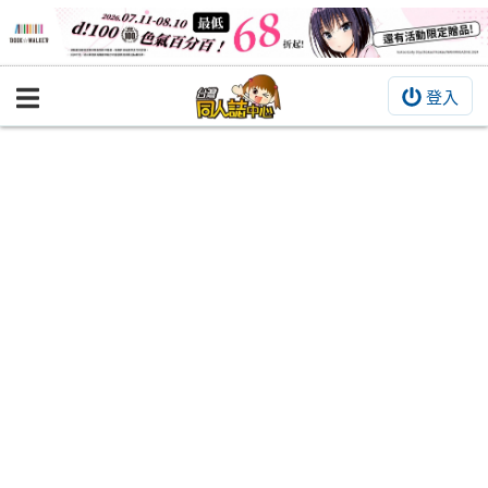
登入
BOOKY書集倉庫
同人作品
同人誌
同人周邊
同人數位作品
活動&消息
同人誌活動
最新消息
同人相關店家
宣傳&交流