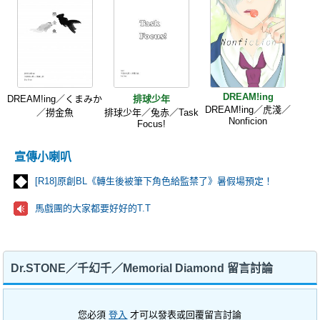
DREAM!ing
DREAM!ing／くまみか
排球少年
DREAM!ing／虎淺／
／撈金魚
排球少年／兔赤／Task
Nonficion
Focus!
宣傳小喇叭
[R18]原創BL《轉生後被筆下角色給監禁了》暑假場預定！
馬戲團的大家都要好好的T.T
Dr.STONE／千幻千／Memorial Diamond 留言討論
您必須
登入
才可以發表或回覆留言討論