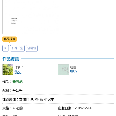
作品標籤
BL
石神千空
淺霧幻
作品資訊
作者：
社團：
89%
悠久
作品：
新石紀
配對：千幻千
性質屬性：女性向 JUMP系 小說本
規格：A5右翻
出版日期：
2019-12-14