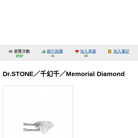
同人社團
工作委託
同人宣傳看板
繪圖藝廊
瀏覽次數
跟它說讚
加入喜愛
加入筆記
交流中心
+1
+0
3737
攤位轉讓區
Dr.STONE／千幻千／Memorial Diamond
會員功能選單
會員中心
註冊會員
登入