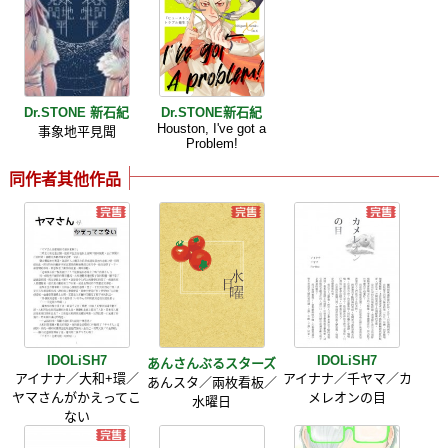
Dr.STONE 新石紀
Dr.STONE新石紀
Houston, I've got a
事象地平見聞
Problem!
同作者其他作品
IDOLiSH7
IDOLiSH7
あんさんぶるスターズ
アイナナ／大和+環／
アイナナ／千ヤマ／カ
あんスタ／兩枚看板／
ヤマさんがかえってこ
メレオンの目
水曜日
ない