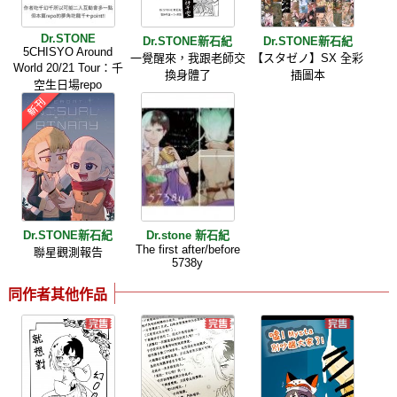
Dr.STONE
Dr.STONE新石紀
Dr.STONE新石紀
5CHISYO Around
一覺醒來，我跟老師交
【スタゼノ】SX 全彩
World 20/21 Tour：千
換身體了
插圖本
空生日場repo
Dr.STONE新石紀
Dr.stone 新石紀
The first after/before
聯星觀測報告
5738y
同作者其他作品