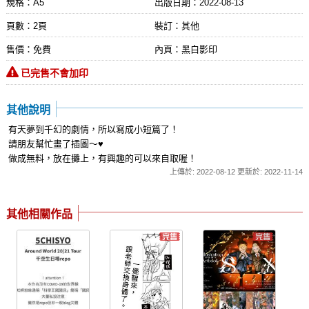
規格：A5
出版日期：
2022-08-13
頁數：2頁
裝訂：其他
售價：免費
內頁：黑白影印
已完售不會加印
其他說明
有天夢到千幻的劇情，所以寫成小短篇了！
請朋友幫忙畫了插圖～♥️
做成無料，放在攤上，有興趣的可以來自取喔！
上傳於: 2022-08-12 更新於: 2022-11-14
其他相關作品