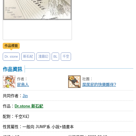
作品標籤
Dr. stone
新石紀
淺霧幻
BL
千空
作品資訊
作者：
社團：
屁鳥人
屎尿屁的快樂夥伴?
共同作者：
Jin
作品：
Dr.stone 新石紀
配對：千空X幻
性質屬性：一般向 JUMP系 小說+插畫本