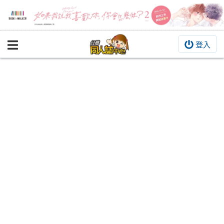
登入
BOOKY書集倉庫
同人作品
同人誌
同人周邊
同人數位作品
活動&消息
同人誌活動
最新消息
同人相關店家
宣傳&交流