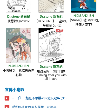
NIJISANJI EN
Dr.stone 新石紀
Dr.stone 新石紀
【Vtuber】噓!Mysta別
就想對幻ooxx!?
【Dr.STONE】千空X幻
吵醒大家了!
- 無料圖文小說
NIJISANJI EN
Dr.stone 新石紀
不管幾次，我依舊為你
用盡我的一切奔向你
心動
Running after you with
all I have
宣傳小喇叭
𓂃 ࣪˖ ִֶָ⏱️ 一起在不思議の国遊玩吧🐇་༘࿐
🌈彩虹社JP好朋友學生一起讀書