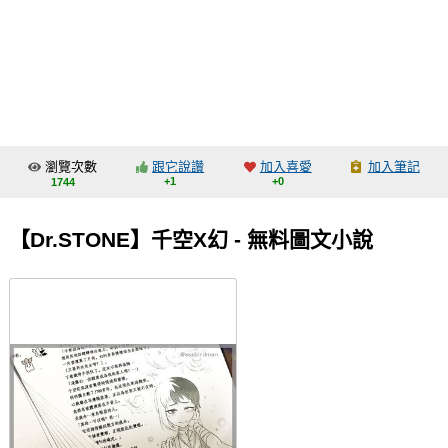
同人社團
工作委託
同人宣傳看板
繪圖藝廊
瀏覽次數
跟它說讚
加入喜愛
加入筆記
交流中心
+1
+0
1744
攤位轉讓區
【Dr.STONE】千空X幻 - 無料圖文小說
會員功能選單
會員中心
註冊會員
登入