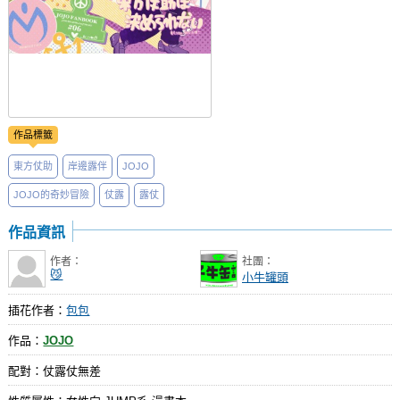
作品標籤
東方仗助
岸邊露伴
JOJO
JOJO的奇妙冒險
仗露
露仗
作品資訊
作者：
社團：
😼
小牛罐頭
插花作者：
包包
作品：
JOJO
配對：仗露仗無差