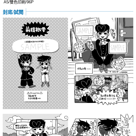
A5/雙色印刷/96P
封底/試閱