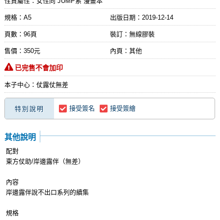
性質屬性：女性向 JUMP系 漫畫本
規格：A5
出版日期：
2019-12-14
頁數：96頁
裝訂：無線膠裝
售價：350元
內頁：其他
已完售不會加印
本子中心：仗露仗無差
接受簽名
接受簽繪
特別說明
其他說明
配對
東方仗助/岸邊露伴（無差）
內容
岸邊露伴說不出口系列的續集
規格