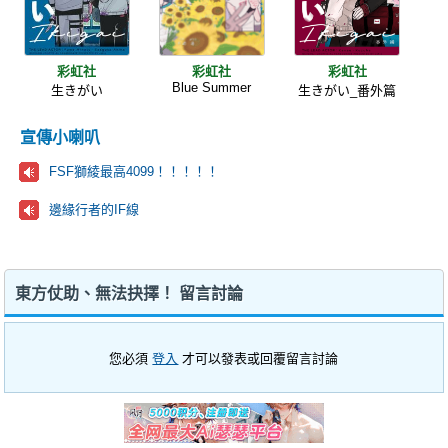
彩虹社
彩虹社
彩虹社
Blue Summer
生きがい
生きがい_番外篇
宣傳小喇叭
FSF獅綾最高4099！！！！！
邊緣行者的IF線
東方仗助、無法抉擇！ 留言討論
您必須
登入
才可以發表或回覆留言討論