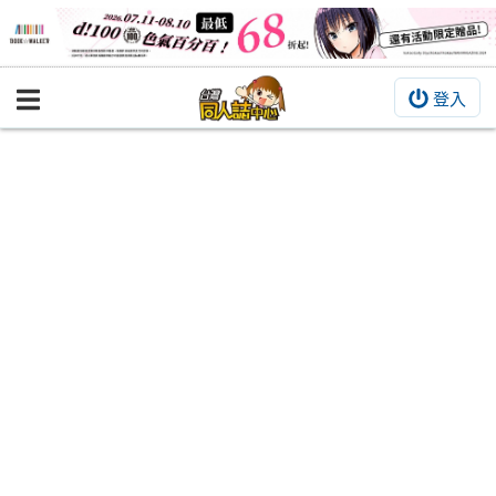
登入
BOOKY書集倉庫
同人作品
同人誌
同人周邊
同人數位作品
活動&消息
同人誌活動
最新消息
同人相關店家
宣傳&交流