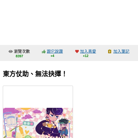
同人社團
工作委託
同人宣傳看板
繪圖藝廊
瀏覽次數
跟它說讚
加入喜愛
加入筆記
交流中心
+4
+12
8397
攤位轉讓區
東方仗助、無法抉擇！
會員功能選單
會員中心
註冊會員
登入