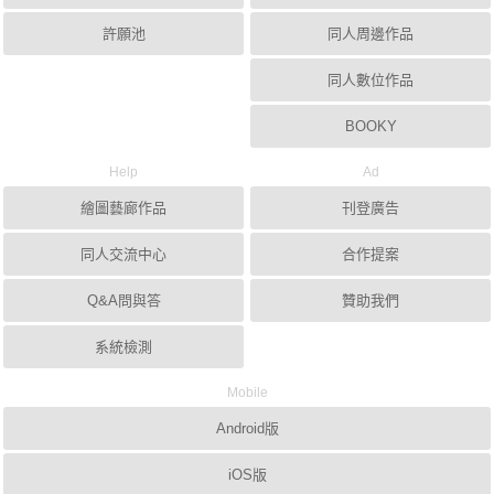
許願池
同人周邊作品
同人數位作品
BOOKY
Help
Ad
繪圖藝廊作品
刊登廣告
同人交流中心
合作提案
Q&A問與答
贊助我們
系統檢測
Mobile
Android版
iOS版