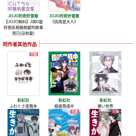
JOJO的奇妙冒險
JOJO的奇妙冒險
【JOJO無料】J與D當
《因為是大人》
好朋友相親相愛的故事
而已(沒有愛)
同作者其他作品
彩虹社
彩虹社
彩虹社
ふわぐさ塗鴉本
極道育成中
儚い世界