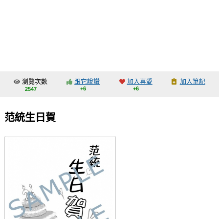
同人社團
工作委託
同人宣傳看板
繪圖藝廊
瀏覽次數
跟它說讚
加入喜愛
加入筆記
交流中心
+6
+6
2547
攤位轉讓區
范統生日賀
會員功能選單
會員中心
註冊會員
登入