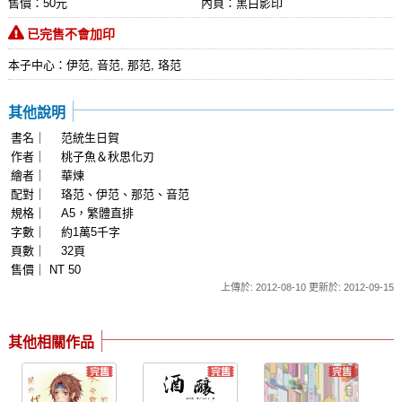
售價：50元
內頁：黑白影印
已完售不會加印
本子中心：伊范, 音范, 那范, 珞范
其他說明
書名｜ 范統生日賀
作者｜ 桃子魚＆秋思化刃
繪者｜ 華煉
配對｜ 珞范、伊范、那范、音范
規格｜ A5，繁體直排
字數｜ 約1萬5千字
頁數｜ 32頁
售價｜ NT 50
上傳於: 2012-08-10 更新於: 2012-09-15
其他相關作品