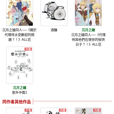
沉月之鑰同人──《關於
酒釀
沉月之鑰
代理侍太受歡迎的問
沉月之鑰同人──《代理
題？！》ALL范
侍與他們在現世的愉快
日子？！》ALL范
沉月之鑰
意外中獎2
同作者其他作品