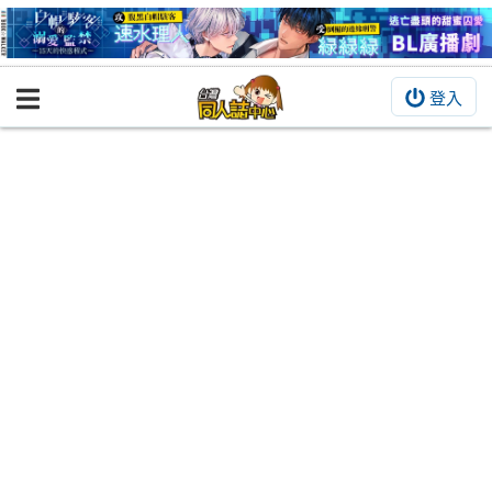
登入
BOOKY書集倉庫
同人作品
同人誌
同人周邊
同人數位作品
活動&消息
同人誌活動
最新消息
同人相關店家
宣傳&交流