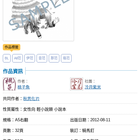
作品標籤
BL
All范
伊范
音范
那范
珞范
作品資訊
作者：
社團：
桃子魚
冷月紫米
共同作者：
秋思化刃
性質屬性：女性向 輕小說類 小說本
規格：A5右翻
出版日期：
2012-08-11
頁數：32頁
裝訂：騎馬釘