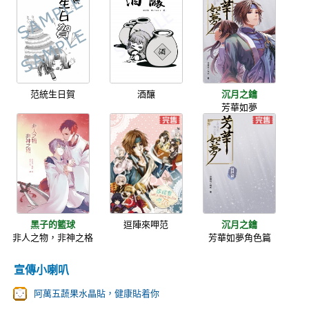
范統生日賀
酒釀
沉月之鑰
芳華如夢
黑子的籃球
逗陣來呷范
沉月之鑰
非人之物，非神之格
芳華如夢角色篇
宣傳小喇叭
阿萬五蔬果水晶貼，健康貼着你