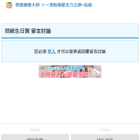
學園偶像大師 リー清點陣壓克力立牌+貼紙
范統生日賀 留言討論
您必須
登入
才可以發表或回覆留言討論
About
Policy