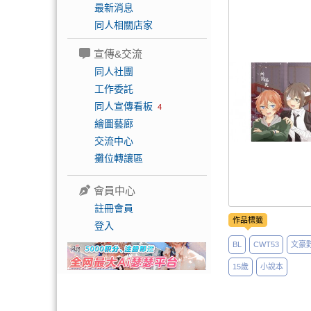
最新消息
同人相關店家
宣傳&交流
同人社團
工作委託
同人宣傳看板
4
繪圖藝廊
交流中心
攤位轉讓區
會員中心
註冊會員
作品標籤
登入
BL
CWT53
文豪
15歲
小說本