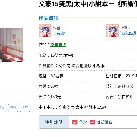
文豪15雙黑(太中)小說本－《所謂
作品資訊
作者：
社團：
夏夜實
深度異想
作品：
文豪野犬
配對：15雙黑(太中)
性質屬性：女性向 綜合動漫類 小說本
規格：A5右翻
出版日期：
2019-
頁數：50頁
裝訂：無線膠裝
售價：150元
內頁：黑白影印
本子中心：文豪雙黑(太中)小說本,15歲
野犬
雙黑
太中
量少
接受簽名
特別說明