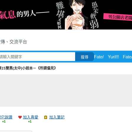
宣傳、交流平台
Fate/
Yuri!!!
Fate
搜尋
豪15雙黑(太中)小說本－《所謂偏見》
跟它說讚
加入喜愛
加入筆記
+1
+1