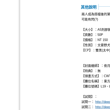
其他說明
兩人成為搭檔後的第
可能有閃(?)
【大小】：A5判膠
【頁數】：50P
【價格】：NT 150
【性質】：文豪野犬
【CP】：雙黑(太中
【封面繪師】：夜
【特典】：無
【領書方式】：CW
【攤位名稱】：東
【攤位號碼】L19、L2
【試閱】：
試閱一：
http://dee
試閱二：
http://dee