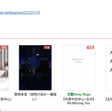
xnet.net/blog/post/217371774
黎明未至（夜明け前が一番暗
文豪Stray Dogs
雙黑中心)
い）
【中原中也中心+太中】
【太中
Re:Missing You