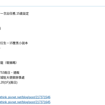
一次出任務,15歲設定
裝
衍生－15雙黑小說本
)
月龍（敬稱略）
T53兩日、通販
方城駐大使館辦事處
0(1F)(兩日)
pthink.pixnet.net/blog/post/217371546
pthink.pixnet.net/blog/post/217371645