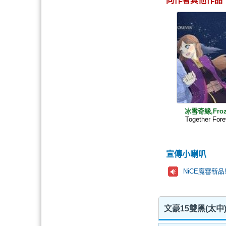
同作者其他作品
冰雪奇緣,Froz
Together Fore
宣傳小喇叭
NiCE魔審新品
文豪15雙黑(太