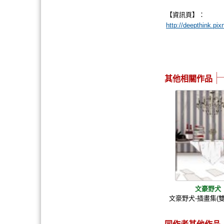
【資訊頁】：
http://deepthink.pi
其他相關作品
文豪野犬
文豪野犬-插畫集(