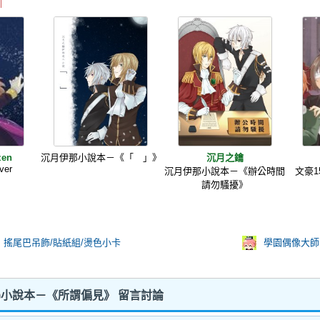
en
沉月伊那小說本－《「 」》
沉月之鑰
ver
沉月伊那小說本－《辦公時間
文豪1
請勿騷擾》
! 搖尾巴吊飾/貼紙組/燙色小卡
學園偶像大師
中)小說本－《所謂偏見》 留言討論