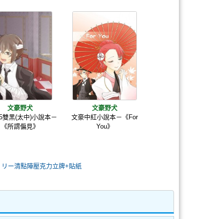
文豪野犬
文豪野犬
5雙黑(太中)小說本－
文豪中紅小說本－《For
《所謂偏見》
You》
 リー清點陣壓克力立牌+貼紙