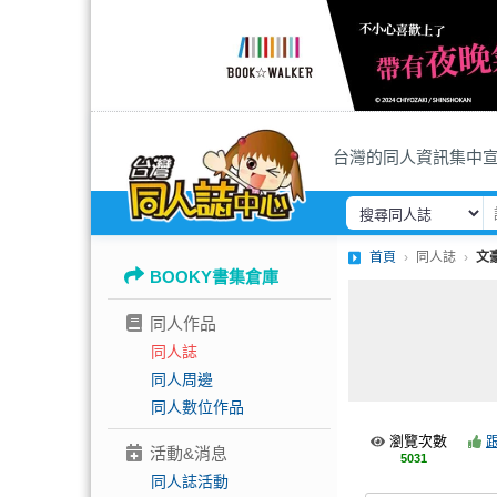
台灣的同人資訊集中
首頁
同人誌
文
BOOKY書集倉庫
同人作品
同人誌
同人周邊
同人數位作品
瀏覽次數
活動&消息
5031
同人誌活動