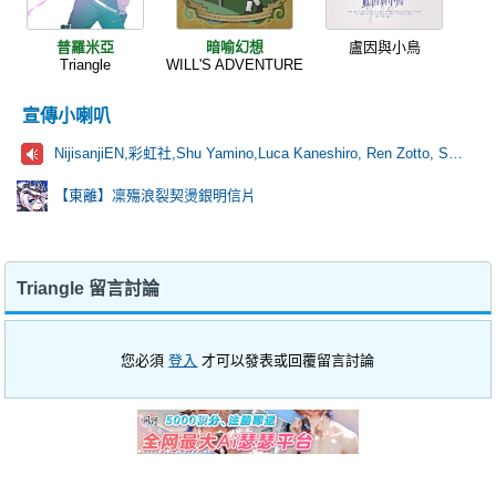
普羅米亞
暗喻幻想
盧因與小鳥
Triangle
WILL'S ADVENTURE
宣傳小喇叭
NijisanjiEN,彩虹社,Shu Yamino,Luca Kaneshiro, Ren Zotto, Sonny Brisko, NOVA, にじさんじ
【東離】凜殤浪裂契燙銀明信片
Triangle 留言討論
您必須
登入
才可以發表或回覆留言討論