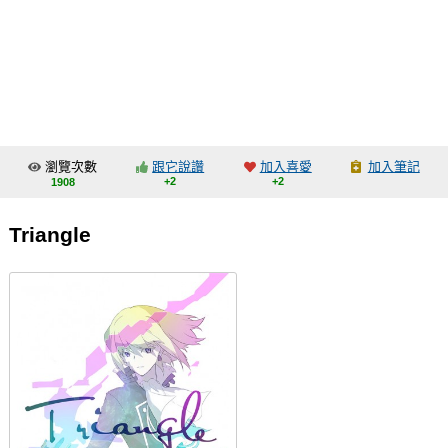
同人社團
工作委託
同人宣傳看板
繪圖藝廊
瀏覽次數
跟它說讚
加入喜愛
加入筆記
交流中心
+2
+2
1908
攤位轉讓區
Triangle
會員功能選單
會員中心
註冊會員
登入