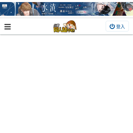
登入
BOOKY書集倉庫
同人作品
同人誌
同人周邊
同人數位作品
活動&消息
同人誌活動
最新消息
同人相關店家
宣傳&交流