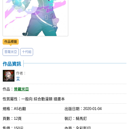
作品標籤
普羅米亞
十代組
作品資訊
作者：
艾
作品：
普羅米亞
性質屬性：一般向 綜合動漫類 插畫本
規格：A5右翻
出版日期：
2020-01-04
頁數：12頁
裝訂：騎馬釘
售價：150元
內頁：全彩影印