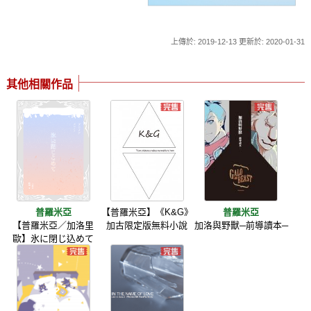
上傳於: 2019-12-13 更新於: 2020-01-31
其他相關作品
普羅米亞
【普羅米亞】《K&G》
普羅米亞
【普羅米亞／加洛里
加古限定版無料小說
加洛與野獸─前導讀本─
歐】氷に閉じ込めて