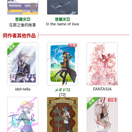
普羅米亞
普羅米亞
In the name of love
在那之後的故事
同作者其他作品
idol+tella
FANTASIA
メギド72
[72]