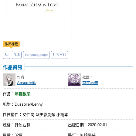
作品標籤
BL
R15
the young pope
杜索里耶
作品資訊
作者：
社團：
Absurd=翦
存在虛無
作品：
年輕教宗
配對：Dussolier/Lenny
性質屬性：女性向 歐美影劇類 小說本
規格：其他右翻
出版日期：
2020-02-01
頁數：32頁
裝訂：無線膠裝