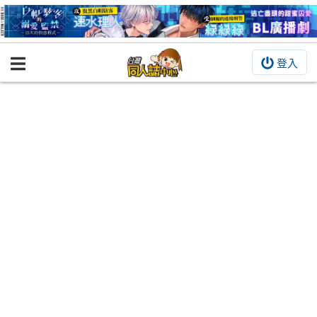
登入
BOOKY書集倉庫
同人作品
同人誌
同人周邊
同人數位作品
活動&消息
同人誌活動
最新消息
同人相關店家
宣傳&交流