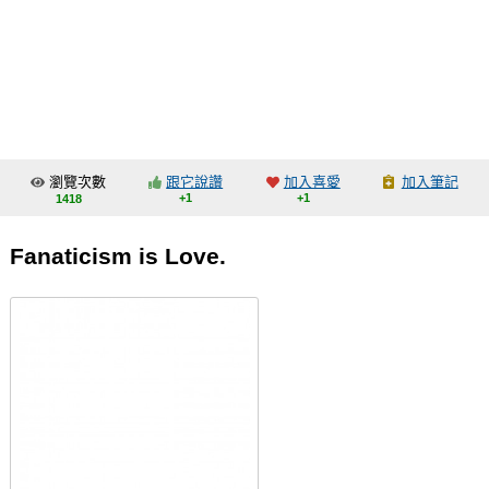
同人社團
工作委託
同人宣傳看板
繪圖藝廊
瀏覽次數
跟它說讚
加入喜愛
加入筆記
交流中心
+1
+1
1418
攤位轉讓區
Fanaticism is Love.
會員功能選單
會員中心
註冊會員
登入