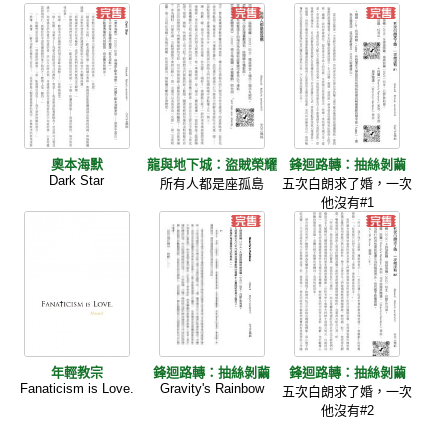
奧本海默
龍與地下城：盜賊榮耀
鋒迴路轉：抽絲剝繭
Dark Star
所有人都是座孤島
五次白朗求了婚，一次
他沒有#1
年輕教宗
鋒迴路轉：抽絲剝繭
鋒迴路轉：抽絲剝繭
Fanaticism is Love.
Gravity's Rainbow
五次白朗求了婚，一次
他沒有#2