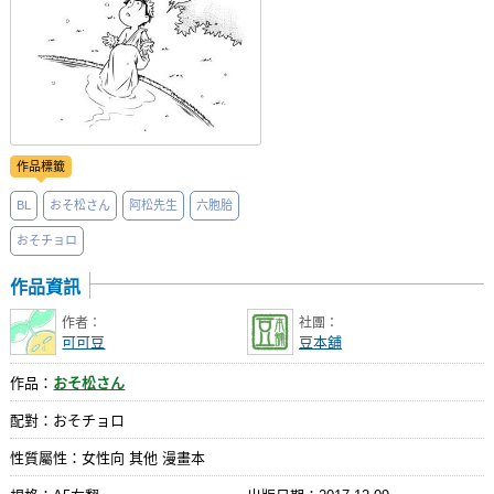
作品標籤
BL
おそ松さん
阿松先生
六胞胎
おそチョロ
作品資訊
作者：
社團：
可可豆
豆本舖
作品：
おそ松さん
配對：おそチョロ
性質屬性：女性向 其他 漫畫本