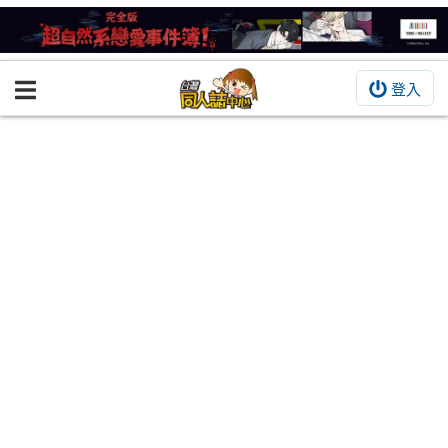
登入
BOOKY書集倉庫
同人作品
同人誌
同人周邊
同人數位作品
活動&消息
同人誌活動
最新消息
同人相關店家
宣傳&交流