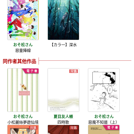
おそ松さん
【カラ一】深水
惡童陣線
同作者其他作品
おそ松さん
夏目友人帳
おそ松さん
小松麗絲夢遊仙境
四時歌
惡魔不知道（上）