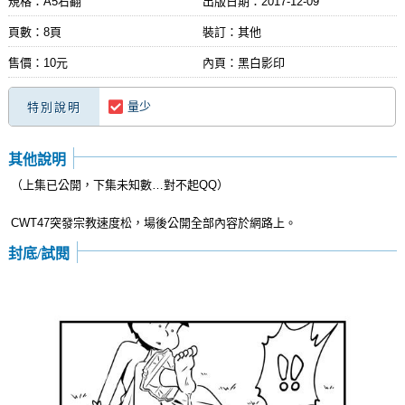
規格：A5右翻
出版日期：
2017-12-09
頁數：8頁
裝訂：其他
售價：10元
內頁：黑白影印
量少
特別說明
其他說明
（上集已公開，下集未知數…對不起QQ）
CWT47突發宗教速度松，場後公開全部內容於網路上。
封底/試閱