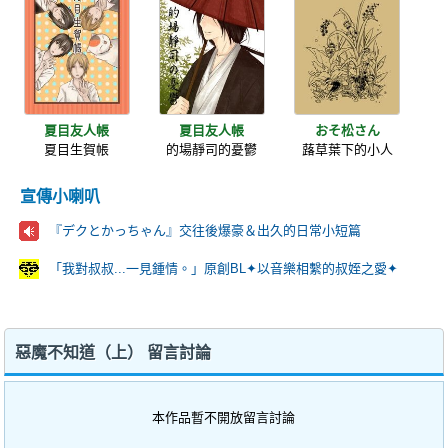
夏目友人帳
夏目友人帳
おそ松さん
夏目生賀帳
的場靜司的憂鬱
蕗草葉下的小人
宣傳小喇叭
『デクとかっちゃん』交往後爆豪＆出久的日常小短篇
「我對叔叔...一見鍾情。」原創BL✦以音樂相繫的叔姪之愛✦
惡魔不知道（上） 留言討論
本作品暫不開放留言討論