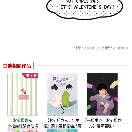
上傳於: 2020-01-29 更新於: 2020-09-06
其他相關作品
おそ松さん
【おそ松さん / 年中
【一松中心｜おそ松さ
小松麗絲夢遊仙境
松】週末要和愛貓共渡
ん】若明若昧。