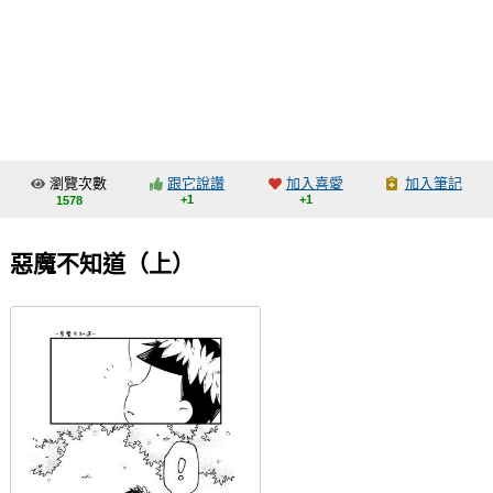
同人社團
工作委託
同人宣傳看板
繪圖藝廊
瀏覽次數
跟它說讚
加入喜愛
加入筆記
交流中心
+1
+1
1578
攤位轉讓區
惡魔不知道（上）
會員功能選單
會員中心
註冊會員
登入