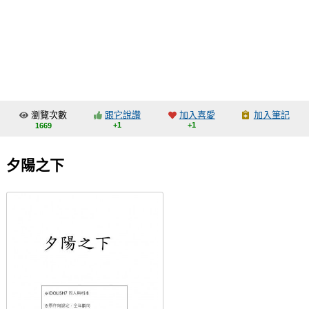
同人社團
工作委託
同人宣傳看板
繪圖藝廊
瀏覽次數
跟它說讚
加入喜愛
加入筆記
交流中心
+1
+1
1669
攤位轉讓區
夕陽之下
會員功能選單
會員中心
註冊會員
登入