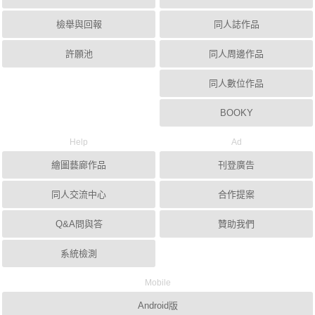
檢舉與回報
同人誌作品
許願池
同人周邊作品
同人數位作品
BOOKY
Help
Ad
繪圖藝廊作品
刊登廣告
同人交流中心
合作提案
Q&A問與答
贊助我們
系統檢測
Mobile
Android版