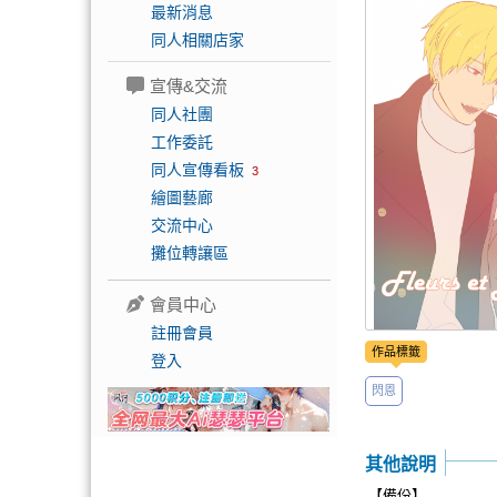
最新消息
同人相關店家
宣傳&交流
同人社團
工作委託
同人宣傳看板
3
繪圖藝廊
交流中心
攤位轉讓區
會員中心
註冊會員
作品標籤
登入
閃恩
其他說明
【備份】