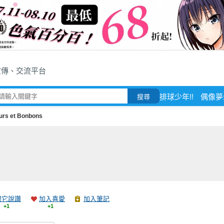
宣傳、交流平台
排球少年!!
偶像夢
搜尋
urs et Bonbons
跟它說讚
加入喜愛
加入筆記
+1
+1