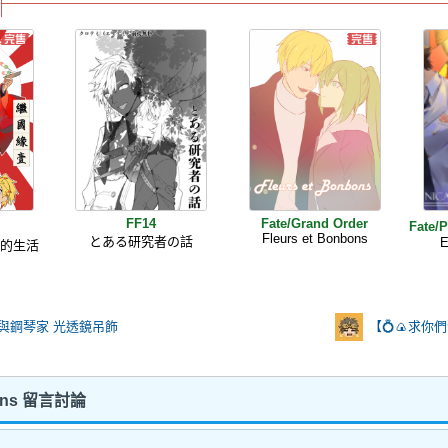
FF14
Fate/Grand Order
Fate
Fleurs et Bonbons
とある研究者の話
E
靜的生活
與鋼琴家 光透鏡吊飾
【💍🍙求你們
nbons 留言討論