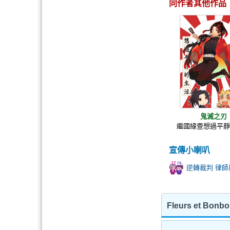
同作者其他作品
鬼滅之刃
繼國緣壹想過平
宣傳小喇叭
逆轉裁判 律師
Fleurs et Bo