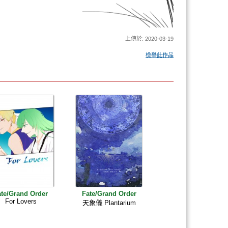
上傳於: 2020-03-19
檢舉此作品
ate/Grand Order
Fate/Grand Order
For Lovers
天象儀 Plantarium