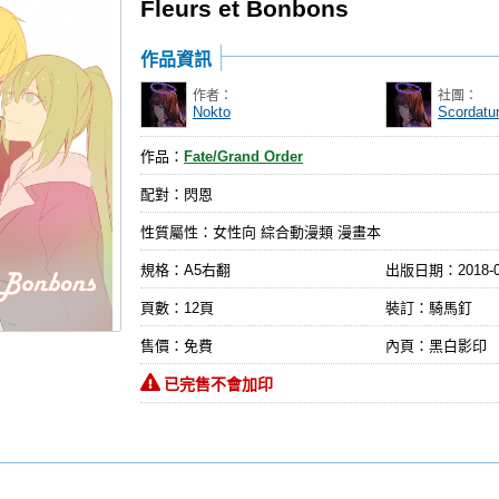
Fleurs et Bonbons
作品資訊
作者：
社團：
Nokto
Scordatu
作品：
Fate/Grand Order
配對：閃恩
性質屬性：女性向 綜合動漫類 漫畫本
規格：A5右翻
出版日期：
2018-
頁數：12頁
裝訂：騎馬釘
售價：免費
內頁：黑白影印
已完售不會加印