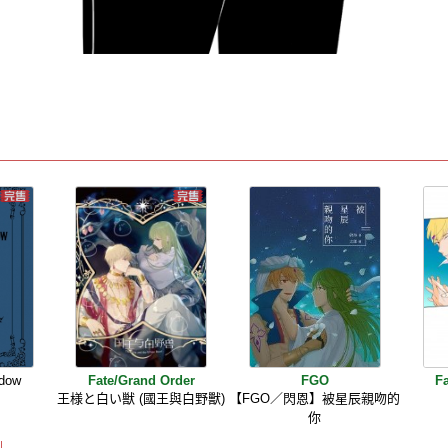
adow
Fate/Grand Order
FGO
F
王様と白い獣 (國王與白野獸)
【FGO／閃恩】被星辰親吻的
你