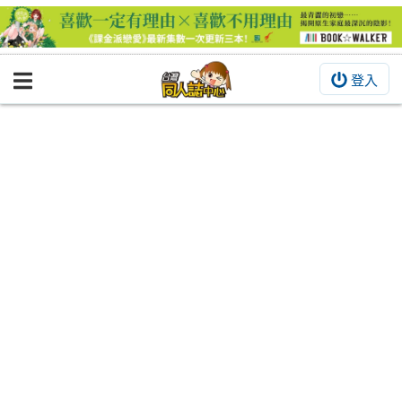
登入
BOOKY書集倉庫
同人作品
同人誌
同人周邊
同人數位作品
活動&消息
同人誌活動
最新消息
同人相關店家
宣傳&交流