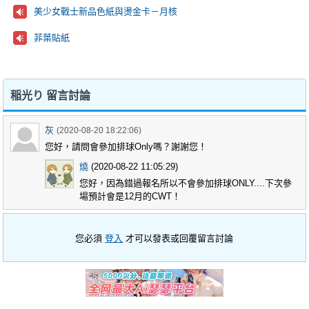
美少女戰士新品色紙與燙金卡－月核
菲葉貼紙
稲光り 留言討論
灰
(2020-08-20 18:22:06)
您好，請問會參加排球Only嗎？謝謝您！
燒
(2020-08-22 11:05:29)
您好，因為錯過報名所以不會參加排球ONLY....下次參
場預計會是12月的CWT！
您必須
登入
才可以發表或回覆留言討論