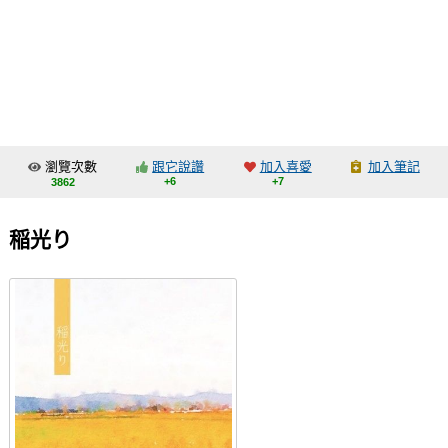
同人社團
工作委託
同人宣傳看板
繪圖藝廊
瀏覽次數
跟它說讚
加入喜愛
加入筆記
交流中心
+6
+7
3862
攤位轉讓區
稲光り
會員功能選單
會員中心
註冊會員
登入