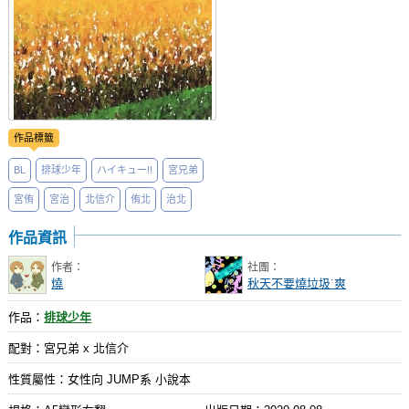
作品標籤
BL
排球少年
ハイキュー!!
宮兄弟
宮侑
宮治
北信介
侑北
治北
作品資訊
作者：
社團：
燒
秋天不要燒垃圾˙爽
作品：
排球少年
配對：宮兄弟 x 北信介
性質屬性：女性向 JUMP系 小說本