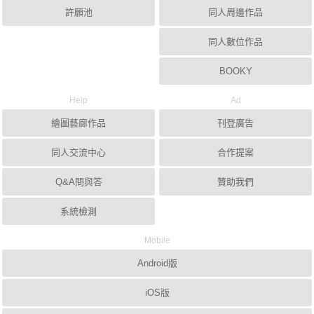
許願池
同人周邊作品
同人數位作品
BOOKY
Help
Ad
繪圖藝廊作品
刊登廣告
同人交流中心
合作提案
Q&A問與答
贊助我們
系統檢測
Mobile
Android版
iOS版