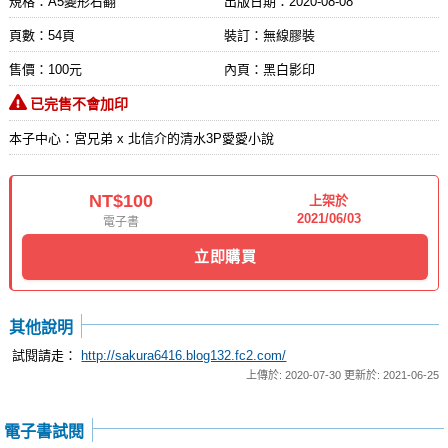
規格：A5變形右翻
出版日期：
2020-08-08
頁數：54頁
裝訂：無線膠裝
售價：100元
內頁：黑白影印
已完售不會加印
本子中心：宮兄弟 x 北信介的清水3P愛愛小說
NT$100
上架於
2021/06/03
電子書
立即購買
其他說明
試閱請走：
http://sakura6416.blog132.fc2.com/
上傳於: 2020-07-30 更新於: 2021-06-25
電子書試閱