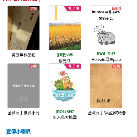
IDOLiSH7
黃劉無料配布
排球少年
Re:vale鼠車paro
稲光り
IDOLiSH7
全職高手推廣小冊
[全職高手/葉藍]敬啟者
無人島大挑戰
宣傳小喇叭