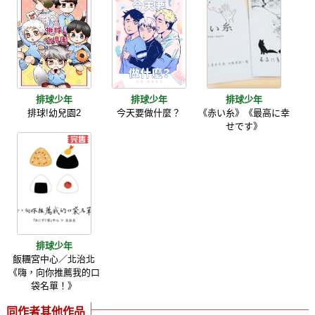
排球少年
排球少年
排球少年
排球!幼兒園2
今天要做什麼？
《赤い糸》《最高に幸
せです》
排球少年
飯糰宮中心／北治北
《嗨，向你推薦我的口
袋名單！》
同作者其他作品