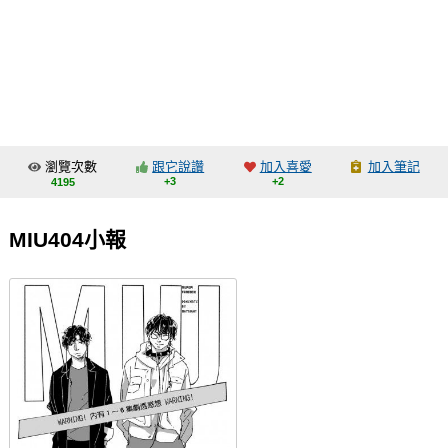
同人社團
工作委託
同人宣傳看板
繪圖藝廊
瀏覽次數
跟它說讚
加入喜愛
加入筆記
交流中心
+3
+2
4195
攤位轉讓區
MIU404小報
會員功能選單
會員中心
註冊會員
登入