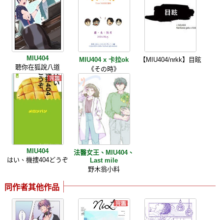
MIU404
MIU404 x 卡拉ok
【MIU404/nrkk】目眩
聽你在狐說八道
《その時》
MIU404
法醫女王、MIU404、
はい、機捜404どうぞ
Last mile
野木翁小料
同作者其他作品