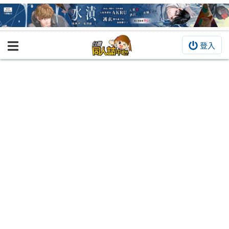
登入
BOOKY書集倉庫
同人作品
同人誌
同人周邊
同人數位作品
活動&消息
同人誌活動
最新消息
同人相關店家
宣傳&交流