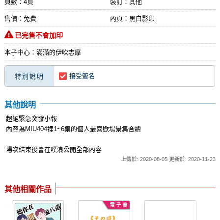
頁數：4頁
裝訂：其他
售價：免費
內頁：黑白影印
已完售不會加印
本子中心：滿滿的伊吹志摩
接受簽名
特別說明
其他說明
超絕緊急突發小報
內容為MIU404裡1~6集的個人最喜歡場景集合繪
場次結束後會在噗浪公開全部內容
上傳於: 2020-08-05 更新於: 2020-11-23
其他相關作品