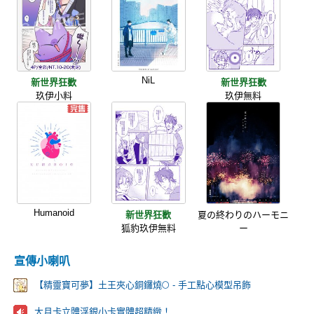
NiL
新世界狂歡
新世界狂歡
玖伊小料
玖伊無料
Humanoid
新世界狂歡
夏の終わりのハーモニ
狐豹玖伊無料
ー
宣傳小喇叭
【精靈寶可夢】土王夾心銅鑼燒🌕 - 手工點心模型吊飾
大月卡立體浮銀小卡實體超精緻！