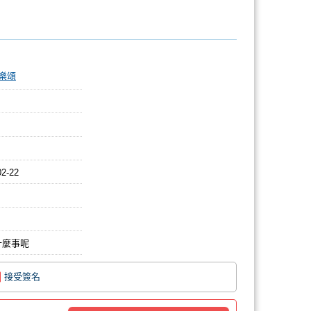
樂頌
02-22
什麼事呢
接受簽名