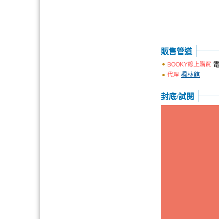
販售管道
電
BOOKY線上購買
楓林館
代理
封底/試閱