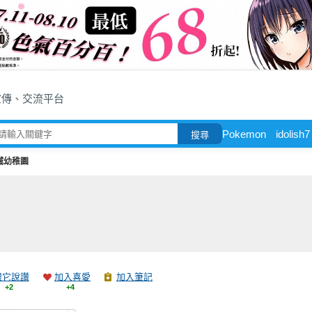
宣傳、交流平台
Pokemon
idolish7
搜尋
滅幼稚園
跟它說讚
加入喜愛
加入筆記
+2
+4