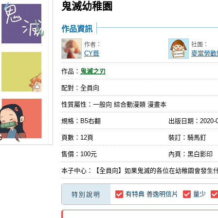
鬼滅幼稚園
作品資訊
作者：
社團：
CY藝
麥當勞歡
作品：
鬼滅之刃
配對：全員向
性質屬性：一般向 綜合動漫類 漫畫本
規格：B5右翻
出版日期：
2020-
頁數：12頁
裝訂：騎馬釘
售價：100元
內頁：黑白影印
本子中心：【全員向】如果鬼滅的各位在幼稚園會發生
有特典 善逸明信片
量少
特別說明