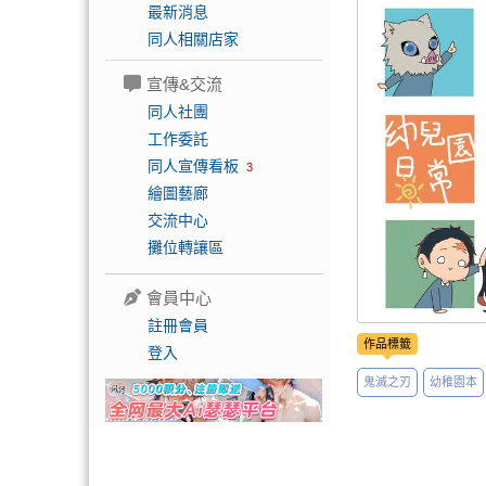
最新消息
同人相關店家
宣傳&交流
同人社團
工作委託
同人宣傳看板
3
繪圖藝廊
交流中心
攤位轉讓區
會員中心
註冊會員
作品標籤
登入
鬼滅之刃
幼稚園本