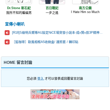
Dr.Stone 新石紀
百日戰記
南方公園
I Hate Him so Much
我所不知的蝙蝠男
一步之遙
宣傳小喇叭
[R18]S級哨兵嚮導AU設定NiCE場突發小說本-成x賢x辰3P精神疏導+靈肉合一🫶
［狐咖啡］歐風相框A5收納盒/ 護照套 / 轉印貼
HOME 留言討論
您必須
登入
才可以發表或回覆留言討論