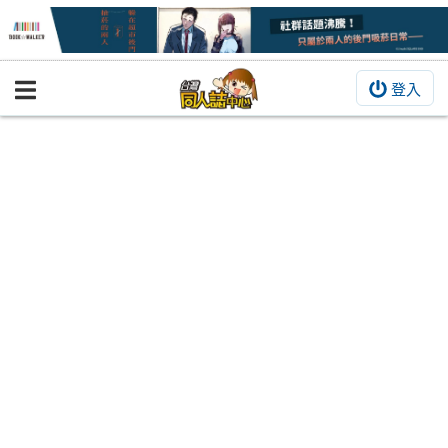
登入
BOOKY書集倉庫
同人作品
同人誌
同人周邊
同人數位作品
活動&消息
同人誌活動
最新消息
同人相關店家
宣傳&交流