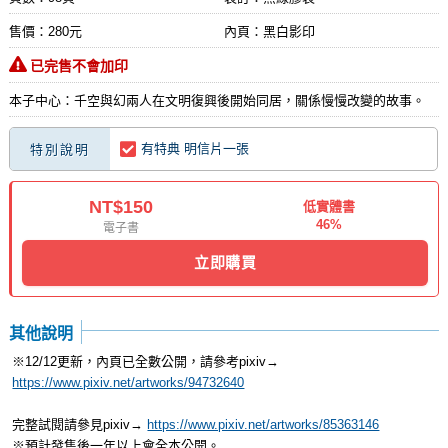
售價：280元
內頁：黑白影印
已完售不會加印
本子中心：千空與幻兩人在文明復興後開始同居，關係慢慢改變的故事。
有特典 明信片一張
特別說明
NT$150
低實體書
46%
電子書
立即購買
其他說明
※12/12更新，內頁已全數公開，請參考pixiv→
https://www.pixiv.net/artworks/94732640
完整試閱請參見pixiv→
https://www.pixiv.net/artworks/85363146
※預計發售後一年以上會全本公開。