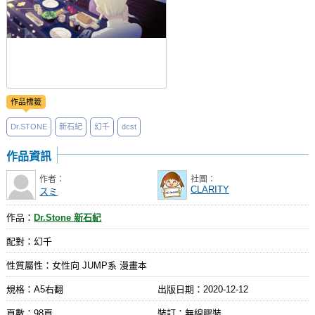
作品標籤
Dr.STONE
新石紀
幻千
dcst
作品資訊
作者：
社團：
CLARITY
スミ
作品：
Dr.Stone 新石紀
配對：幻千
性質屬性：女性向 JUMP系 漫畫本
規格：A5右翻
出版日期：
2020-12-12
頁數：98頁
裝訂：無線膠裝