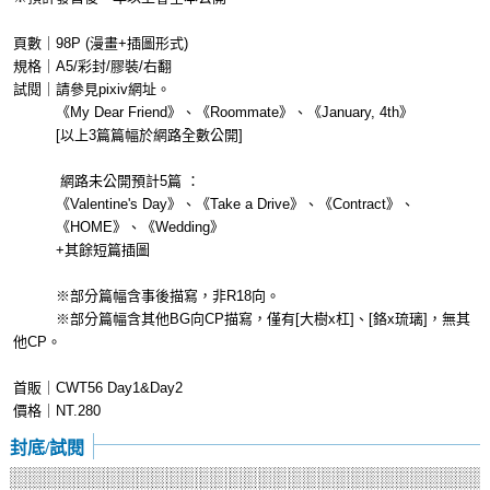
頁數｜98P (漫畫+插圖形式)
規格｜A5/彩封/膠裝/右翻
試閱｜請參見pixiv網址。
《My Dear Friend》、《Roommate》、《January, 4th》
[以上3篇篇幅於網路全數公開]
網路未公開預計5篇 ：
《Valentine's Day》、《Take a Drive》、《Contract》、
《HOME》、《Wedding》
+其餘短篇插圖
※部分篇幅含事後描寫，非R18向。
※部分篇幅含其他BG向CP描寫，僅有[大樹x杠]、[鉻x琉璃]，無其
他CP。
首販｜CWT56 Day1&Day2
價格｜NT.280
封底/試閱