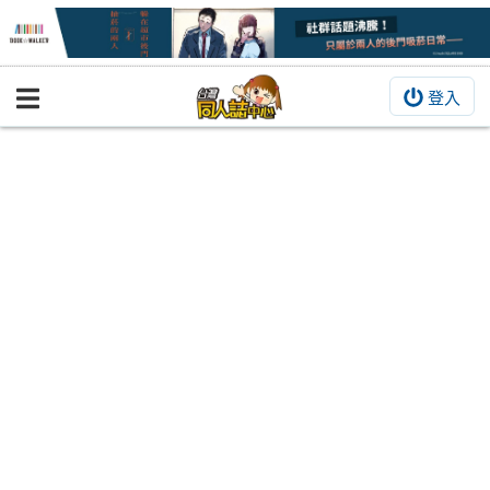
登入
BOOKY書集倉庫
同人作品
同人誌
同人周邊
同人數位作品
活動&消息
同人誌活動
最新消息
同人相關店家
宣傳&交流