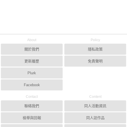
About
Policy
關於我們
隱私政策
更新履歷
免責聲明
Plurk
Facebook
Contact
Content
聯絡我們
同人活動資訊
檢舉與回報
同人誌作品