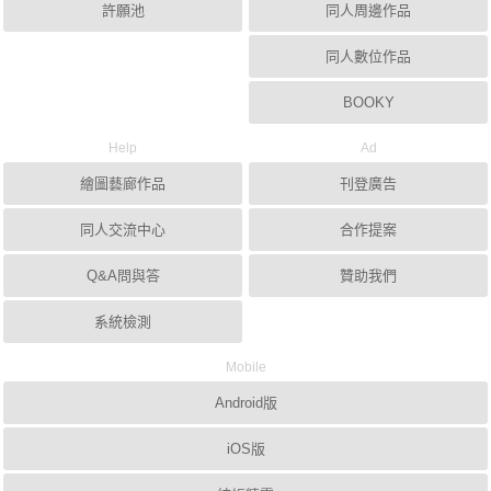
許願池
同人周邊作品
同人數位作品
BOOKY
Help
Ad
繪圖藝廊作品
刊登廣告
同人交流中心
合作提案
Q&A問與答
贊助我們
系統檢測
Mobile
Android版
iOS版