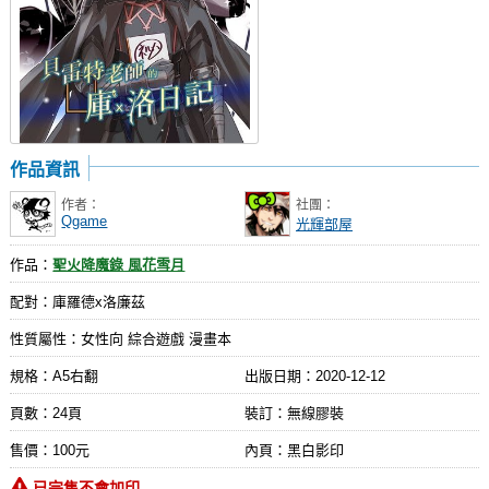
作品資訊
作者：
社團：
Qgame
光輝部屋
作品：
聖火降魔錄 風花雪月
配對：庫羅德x洛廉茲
性質屬性：女性向 綜合遊戲 漫畫本
規格：A5右翻
出版日期：
2020-12-12
頁數：24頁
裝訂：無線膠裝
售價：100元
內頁：黑白影印
已完售不會加印