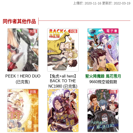
上傳於: 2020-11-16 更新於: 2022-03-19
同作者其他作品
PEEK！HERO DUO
【兔虎+all hero】
聖火降魔錄 風花雪月
BACK TO THE
(已完售)
9660飛空城假期
NC1980 (已完售)