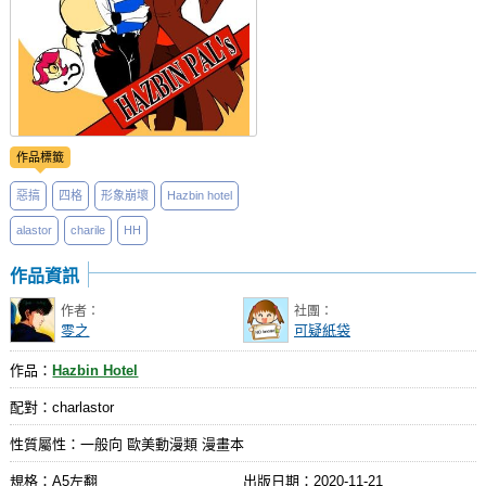
作品標籤
惡搞
四格
形象崩壞
Hazbin hotel
alastor
charile
HH
作品資訊
作者：
社團：
零之
可疑紙袋
作品：
Hazbin Hotel
配對：charlastor
性質屬性：一般向 歐美動漫類 漫畫本
規格：A5左翻
出版日期：
2020-11-21