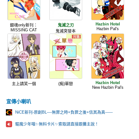
Hazbin Hotel
銀魂only新刊：
鬼滅之刃
Hazbin Pal's
MISSING CAT
鬼滅突發本
Hazbin Hotel
主上請笑一個
(痴)單戀
New Hazbin Pal's
宣傳小喇叭
NiCE新刊-原創BL----無罪之時+負罪之後+信其為真------
驅魔少年喵✨️無料卡片✨️索取請直接跟攤主說！