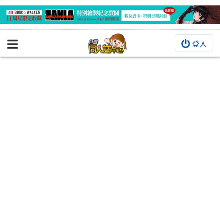
登入
BOOKY書集倉庫
同人作品
同人誌
同人周邊
同人數位作品
活動&消息
同人誌活動
最新消息
同人相關店家
宣傳&交流