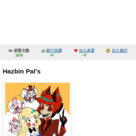
同人社團
工作委託
同人宣傳看板
繪圖藝廊
瀏覽次數
跟它說讚
加入喜愛
加入筆記
交流中心
+3
+3
3276
攤位轉讓區
Hazbin Pal's
會員功能選單
會員中心
註冊會員
登入