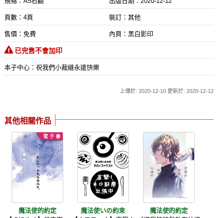
規格：A5右翻
出版日期：
2020-12-12
頁數：4頁
裝訂：其他
售價：免費
內頁：黑白影印
已完售不會加印
本子中心：祝我們小裁縫永遠快樂
上傳於: 2020-12-10 更新於: 2020-12-12
其他相關作品
魔法使的約定
魔法使いの約束
魔法使的約定