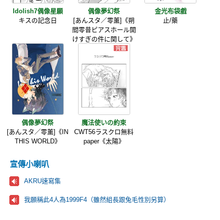
Idolish7偶像星願
偶像夢幻祭
金光布袋戲
キスの記念日
[あんスタ／零薰]《朔
止/藥
間零昔ピアスホール開
けすぎの件に関して》
偶像夢幻祭
魔法使いの約束
[あんスタ／零薰]《IN
CWT56ラスクロ無料
THIS WORLD》
paper《太陽》
宣傳小喇叭
AKRU速寫集
我願稱此4人為1999F4（雖然組長跟兔毛性別另算）