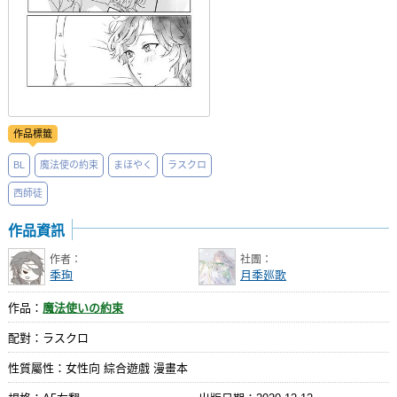
作品標籤
BL
魔法使の約束
まほやく
ラスクロ
西師徒
作品資訊
作者：
社團：
季珣
月季廵歌
作品：
魔法使いの約束
配對：ラスクロ
性質屬性：女性向 綜合遊戲 漫畫本