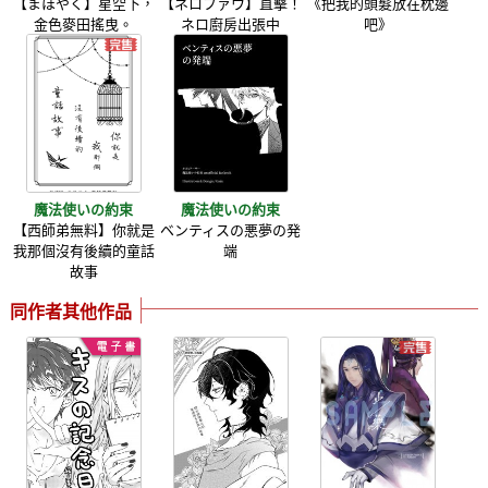
【まほやく】星空下，
【ネロファウ】直擊！
《把我的頭髮放在枕邊
金色麥田搖曳。
ネロ廚房出張中
吧》
魔法使いの約束
魔法使いの約束
【西師弟無料】你就是
ベンティスの悪夢の発
我那個沒有後續的童話
端
故事
同作者其他作品