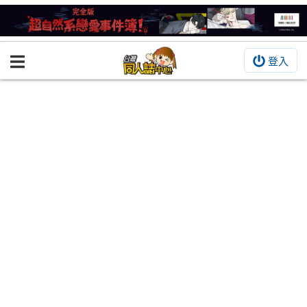
登入
BOOKY書集倉庫
同人作品
同人誌
同人周邊
同人數位作品
活動&消息
同人誌活動
最新消息
同人相關店家
宣傳&交流