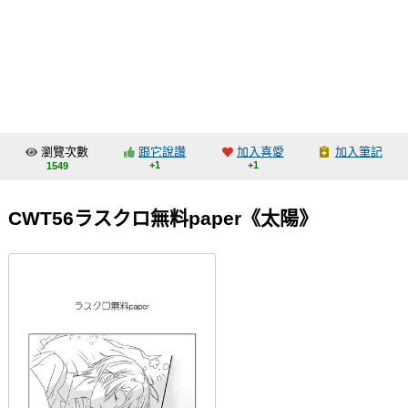
同人社團
工作委託
同人宣傳看板
繪圖藝廊
瀏覽次數
跟它說讚
加入喜愛
加入筆記
交流中心
+1
+1
1549
攤位轉讓區
CWT56ラスクロ無料paper《太陽》
會員功能選單
會員中心
註冊會員
登入