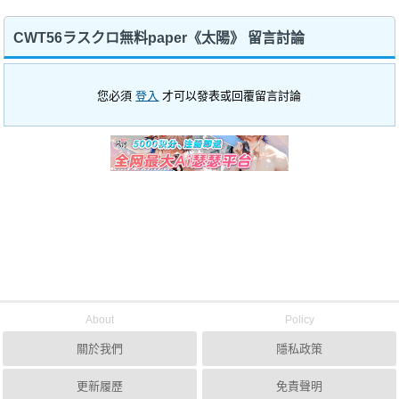
CWT56ラスクロ無料paper《太陽》 留言討論
您必須
登入
才可以發表或回覆留言討論
About
Policy
關於我們
隱私政策
更新履歷
免責聲明