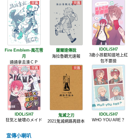
IDOLiSH7
Fire Emblem-風花雪
薩爾達傳說
3歲小孩都知道地上紅
月
海拉魯觀光速報
包不要撿
通通拿去湊ＣＰ
IDOLiSH7
IDOLiSH7
鬼滅之刃
狂気と破壞のメイド
WHO YOU ARE？
2021鬼滅網路再錄本
宣傳小喇叭