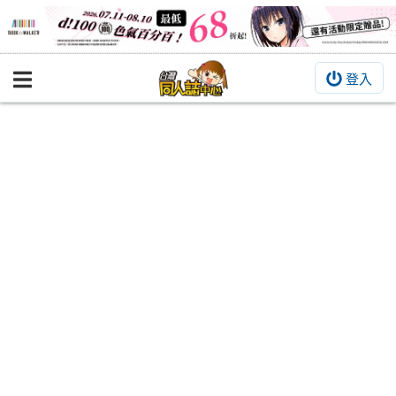
登入
BOOKY書集倉庫
同人作品
同人誌
同人周邊
同人數位作品
活動&消息
同人誌活動
最新消息
同人相關店家
宣傳&交流