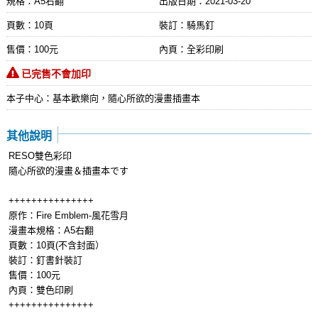
規格：A5右翻
出版日期：
2021-03-20
頁數：10頁
裝訂：騎馬釘
售價：100元
內頁：全彩印刷
已完售不會加印
本子中心：基本歡樂向，隨心所欲的漫畫插畫本
其他說明
RESO雙色彩印
隨心所欲的漫畫＆插畫本です
+++++++++++++++
原作：Fire Emblem-風花雪月
漫畫本規格：A5右翻
頁數：10頁(不含封面）
裝訂：釘書針裝訂
售價：100元
內頁：雙色印刷
+++++++++++++++