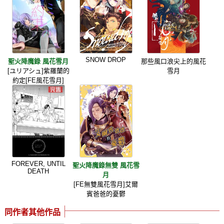
SNOW DROP
聖火降魔錄 風花雪月
那些風口浪尖上的風花
[ユリアシュ]紫羅蘭的
雪月
約定[FE風花雪月]
FOREVER, UNTIL
聖火降魔錄無雙 風花雪
DEATH
月
[FE無雙風花雪月]艾爾
賓爸爸的憂鬱
同作者其他作品