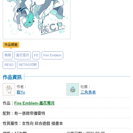
作品標籤
萌萌
風花雪月
FE
Fire Emblem
RESO
RETRO印刷
作品資訊
作者：
社團：
戰Yu
三角勇者
作品：
Fire Emblem-風花雪月
配對：有一張微帝彌雷特
性質屬性：女性向 綜合遊戲 插畫本