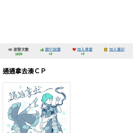
同人社團
工作委託
同人宣傳看板
繪圖藝廊
瀏覽次數
跟它說讚
加入喜愛
加入筆記
交流中心
+2
+3
1839
攤位轉讓區
通通拿去湊ＣＰ
會員功能選單
會員中心
註冊會員
登入