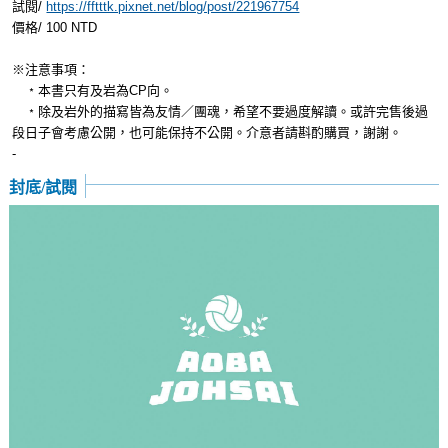
試閱/
https://fftttk.pixnet.net/blog/post/221967754
價格/ 100 NTD
※注意事項：
﹡本書只有及岩為CP向。
﹡除及岩外的描寫皆為友情／團魂，希望不要過度解讀。或許完售後過
段日子會考慮公開，也可能保持不公開。介意者請斟酌購買，謝謝。
-
封底/試閱