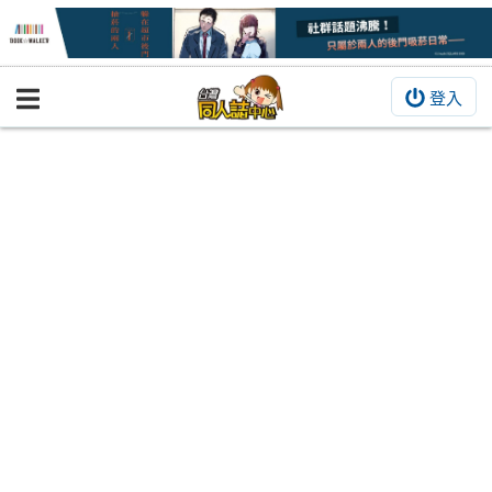
登入
BOOKY書集倉庫
同人作品
同人誌
同人周邊
同人數位作品
活動&消息
同人誌活動
最新消息
同人相關店家
宣傳&交流