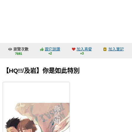
同人社團
工作委託
同人宣傳看板
繪圖藝廊
瀏覽次數
跟它說讚
加入喜愛
加入筆記
交流中心
+2
+3
7691
攤位轉讓區
【HQ!!/及岩】你是如此特別
會員功能選單
會員中心
註冊會員
登入