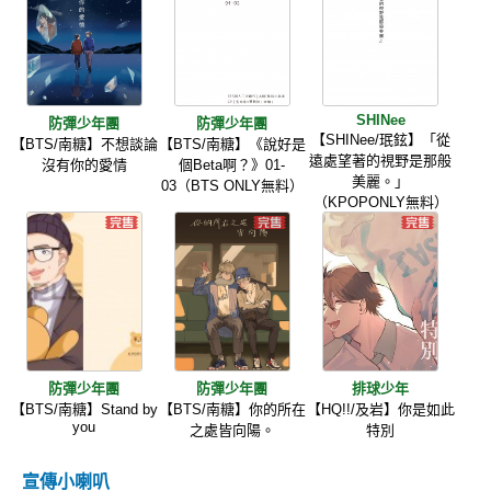
SHINee
防彈少年團
防彈少年團
【SHINee/珉鉉】「從
【BTS/南糖】不想談論
【BTS/南糖】《說好是
遠處望著的視野是那般
沒有你的愛情
個Beta啊？》01-
美麗。」
03（BTS ONLY無料）
（KPOPONLY無料）
防彈少年團
防彈少年團
排球少年
【BTS/南糖】Stand by
【BTS/南糖】你的所在
【HQ!!/及岩】你是如此
you
之處皆向陽。
特別
宣傳小喇叭