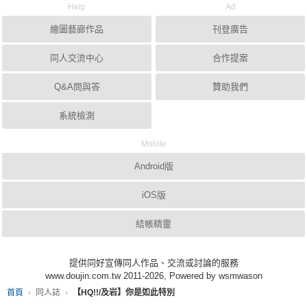
Help
Ad
繪圖藝廊作品
刊登廣告
同人交流中心
合作提案
Q&A問與答
贊助我們
系統檢測
Mobile
Android版
iOS版
結帳精靈
提供同好宣傳同人作品、交流或討論的服務
www.doujin.com.tw 2011-2026, Powered by wsmwason
首頁
同人誌
【HQ!!/及岩】你是如此特別