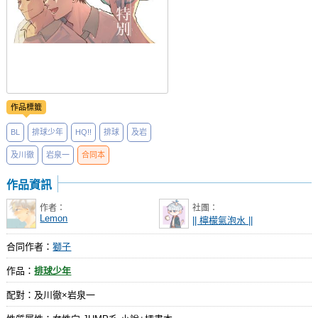
作品標籤
BL
排球少年
HQ!!
排球
及岩
及川徹
岩泉一
合同本
作品資訊
作者：
社團：
Lemon
|| 檸檬氣泡水 ||
合同作者：
獅子
作品：
排球少年
配對：及川徹×岩泉一