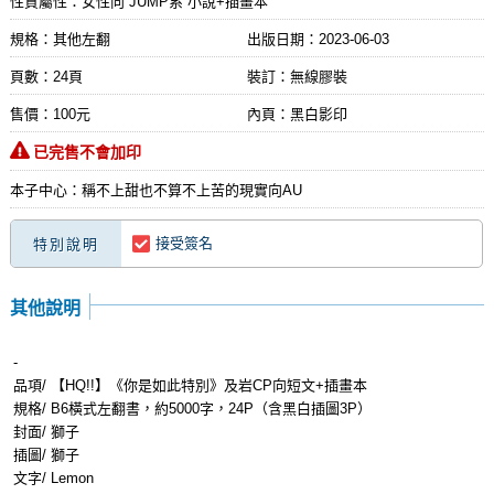
性質屬性：女性向 JUMP系 小說+插畫本
規格：其他左翻
出版日期：
2023-06-03
頁數：24頁
裝訂：無線膠裝
售價：100元
內頁：黑白影印
已完售不會加印
本子中心：稱不上甜也不算不上苦的現實向AU
接受簽名
特別說明
其他說明
-
品項/ 【HQ!!】《你是如此特別》及岩CP向短文+插畫本
規格/ B6橫式左翻書，約5000字，24P（含黑白插圖3P）
封面/ 獅子
插圖/ 獅子
文字/ Lemon