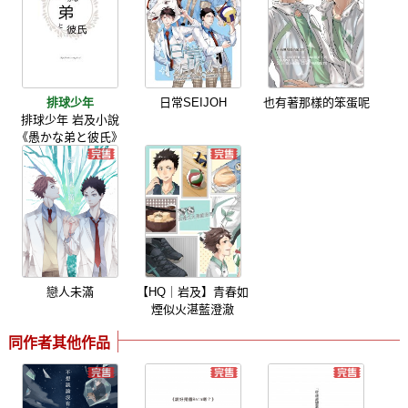
排球少年
日常SEIJOH
也有著那樣的笨蛋呢
排球少年 岩及小說
《愚かな弟と彼氏》
戀人未滿
【HQ｜岩及】青春如
煙似火湛藍澄澈
同作者其他作品