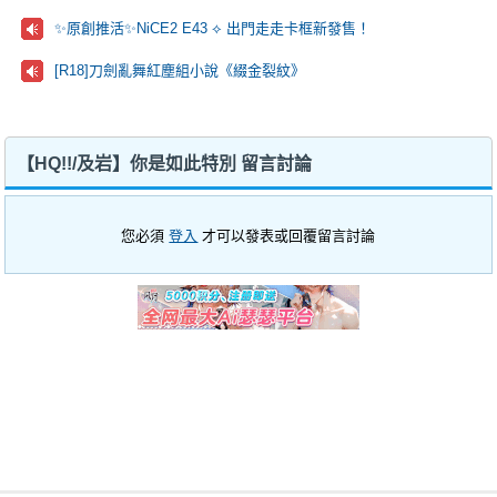
✨原創推活✨NiCE2 E43 ⟡ 出門走走卡框新發售！
[R18]刀劍亂舞紅塵組小說《綴金裂紋》
【HQ!!/及岩】你是如此特別 留言討論
您必須
登入
才可以發表或回覆留言討論