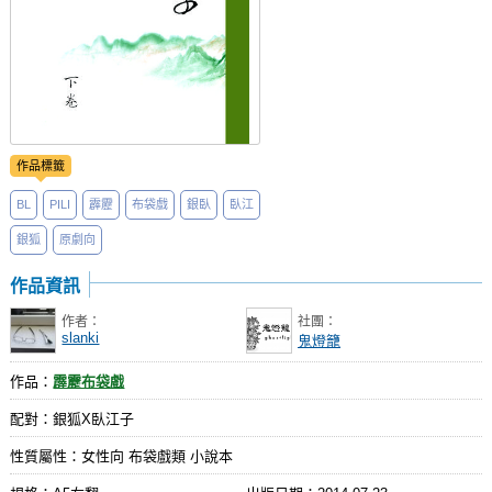
作品標籤
BL
PILI
霹靂
布袋戲
銀臥
臥江
銀狐
原劇向
作品資訊
作者：
社團：
slanki
鬼燈籠
作品：
霹靂布袋戲
配對：銀狐X臥江子
性質屬性：女性向 布袋戲類 小說本