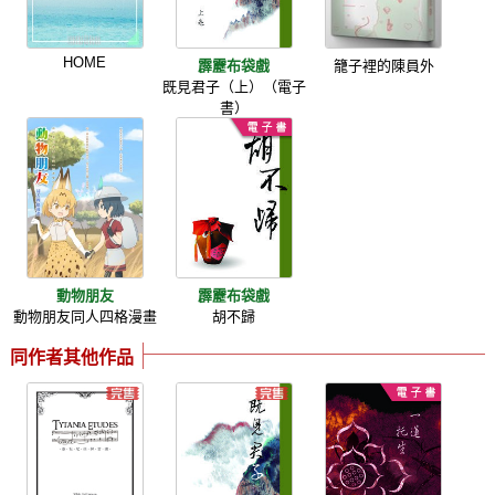
HOME
霹靂布袋戲
籠子裡的陳員外
既見君子（上）（電子
書）
動物朋友
霹靂布袋戲
動物朋友同人四格漫畫
胡不歸
同作者其他作品