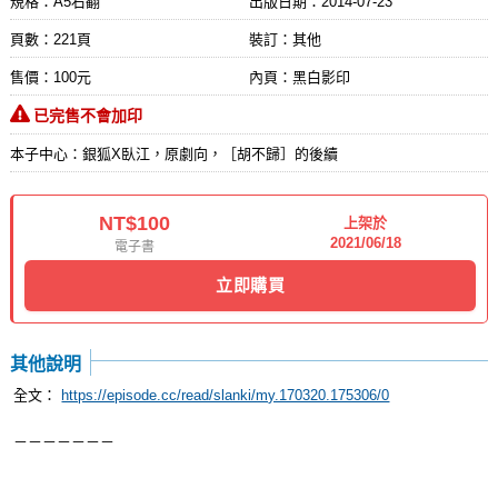
規格：A5右翻
出版日期：
2014-07-23
頁數：221頁
裝訂：其他
售價：100元
內頁：黑白影印
已完售不會加印
本子中心：銀狐X臥江，原劇向，［胡不歸］的後續
NT$100
上架於
2021/06/18
電子書
立即購買
其他說明
全文：
https://episode.cc/read/slanki/my.170320.175306/0
－－－－－－－