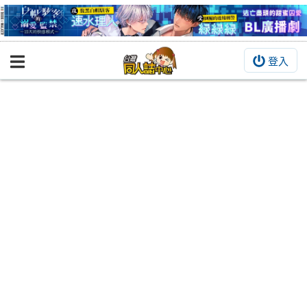
登入
BOOKY書集倉庫
同人作品
同人誌
同人周邊
同人數位作品
活動&消息
同人誌活動
最新消息
同人相關店家
宣傳&交流