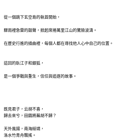
從一個跳下玄空島的執首開始，
驟雨裡急雷的鼓聲，掀起席捲萬里江山的驚險波濤。
在歷史行進的插曲裡，每個人都在尋找他人心中自己的位置。
這回的臥江子和銀狐，
是一個爭戰與重生，信任與追逐的故事。
既見君子，云胡不喜，
歸去來兮，田園將蕪胡不歸？
天外風揚，南海綏靖，
洛水竹青舟飄搖。