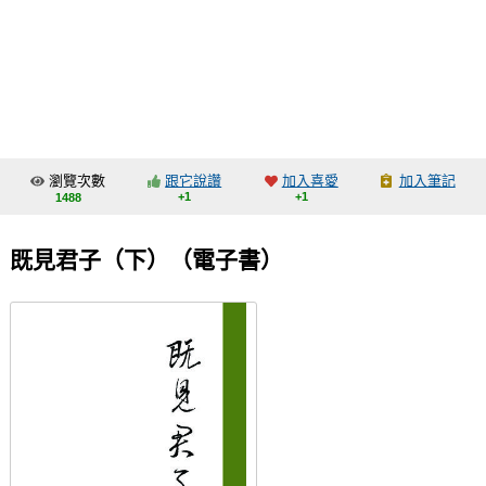
同人社團
工作委託
同人宣傳看板
繪圖藝廊
瀏覽次數
跟它說讚
加入喜愛
加入筆記
交流中心
+1
+1
1488
攤位轉讓區
既見君子（下）（電子書）
會員功能選單
會員中心
註冊會員
登入