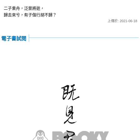
二子乘舟，泛景將逝，
歸去來兮，有子偕行胡不歸？
上傳於: 2021-06-18
電子書試閱