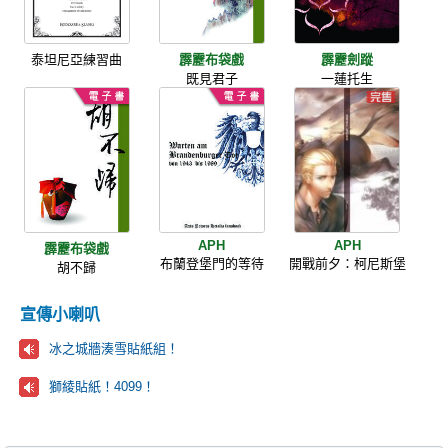
泰坦尼亞練習曲
霹靂布袋戲
霹靂劍蹤
既見君子
一蓮托生
APH
APH
霹靂布袋戲
布蘭登堡門的等待
開戰前夕：柯尼斯堡
胡不歸
宣傳小喇叭
冰之城牆湊雪貼紙組！
獅綾貼紙！4099！