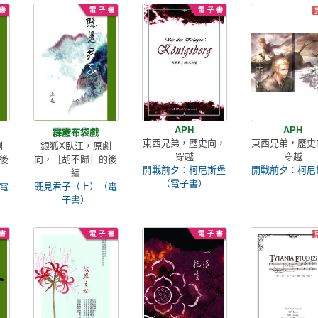
APH
APH
霹靂布袋戲
東西兄弟，歷史向，
東西兄弟，歷史
劇
銀狐X臥江，原劇
穿越
穿越
後
向，［胡不歸］的後
開戰前夕：柯尼斯堡
開戰前夕：柯尼
續
（電子書）
電
既見君子（上）（電
子書）