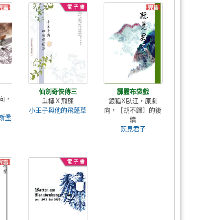
仙劍奇俠傳三
霹靂布袋戲
向，
重樓Ｘ飛蓬
銀狐X臥江，原劇
小王子與他的飛蓬草
向，［胡不歸］的後
斯堡
續
既見君子