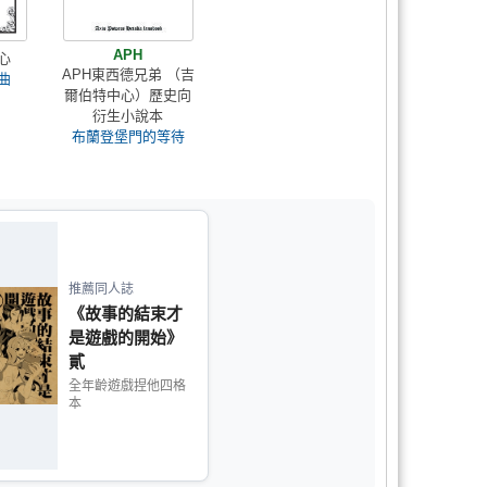
APH
心
APH東西德兄弟 （吉
曲
爾伯特中心）歷史向
衍生小說本
布蘭登堡門的等待
推薦同人誌
《故事的結束才
是遊戲的開始》
貳
全年齡遊戲捏他四格
本