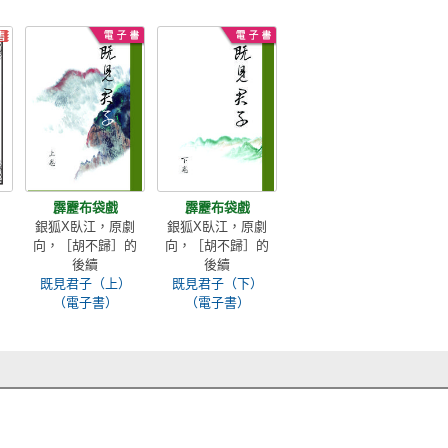
霹靂布袋戲
霹靂布袋戲
銀狐X臥江，原劇
銀狐X臥江，原劇
向，［胡不歸］的
向，［胡不歸］的
後續
後續
既見君子（上）
既見君子（下）
（電子書）
（電子書）