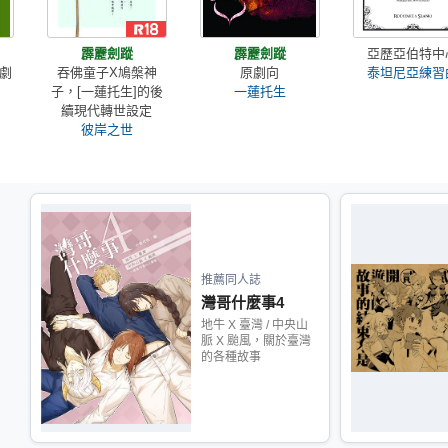
霹靂劍蹤
霹靂劍蹤
亞歷亞伯特中
劇
吞佛童子X鳩槃神
原劇向
泰坦尼亞練習
子，[一蓮托生]的後
一蓮托生
續現代轉世設定
彼岸之世
推薦同人誌
灣哥什麼事4
地牛 X 臺灣 / 中央山
脈 X 颱風，關於臺灣
的各種故事