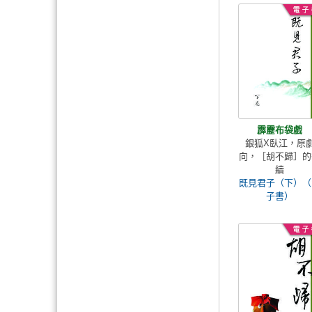
霹靂布袋戲
銀狐X臥江，原
向，［胡不歸］的
續
既見君子（下）（
子書）