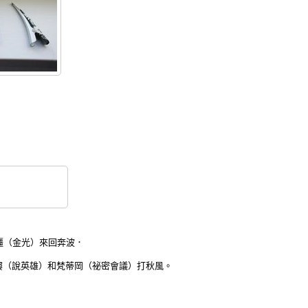
疆（金光）來回奔波．
樓（說英雄）和梵蒂岡（祕密會議）打秋風。