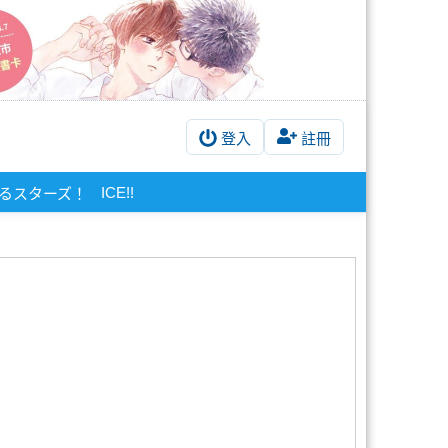
登入
註冊
ICE!!
るスターズ！