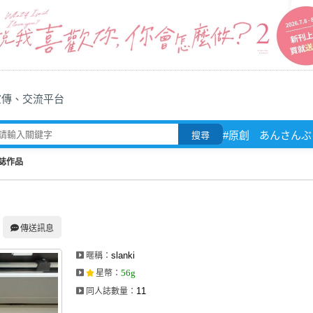
宣傳、交流平台
#原創
あんさんぶ
搜尋
人誌作品
傳送訊息
slanki
暱稱：
56g
星幣
：
11
同人誌數量：