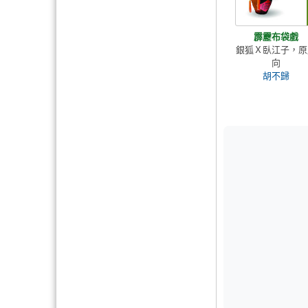
霹靂布袋戲
銀狐Ｘ臥江子，原
向
胡不歸