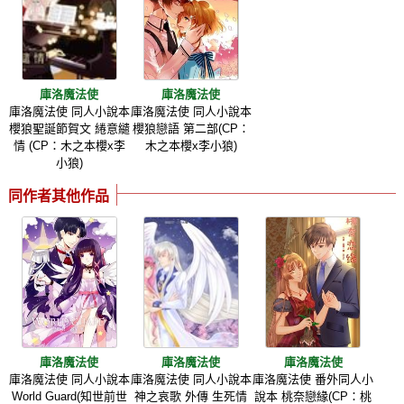
庫洛魔法使
庫洛魔法使
庫洛魔法使 同人小說本
庫洛魔法使 同人小說本
櫻狼聖誕節賀文 綣意繾
櫻狼戀語 第二部(CP：
情 (CP：木之本櫻x李
木之本櫻x李小狼)
小狼)
同作者其他作品
庫洛魔法使
庫洛魔法使
庫洛魔法使
庫洛魔法使 同人小說本
庫洛魔法使 同人小說本
庫洛魔法使 番外同人小
World Guard(知世前世
神之哀歌 外傳 生死情
說本 桃奈戀緣(CP：桃