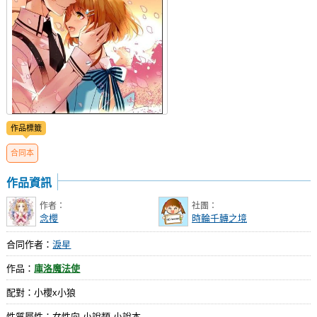
作品標籤
合同本
作品資訊
作者：
社團：
念櫻
時輪千轉之境
合同作者：
淚星
作品：
庫洛魔法使
配對：小櫻x小狼
性質屬性：女性向 小說類 小說本