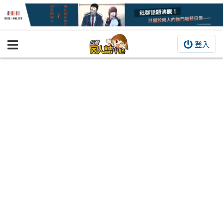
登入
BOOKY書集倉庫
同人作品
同人誌
同人周邊
同人數位作品
活動&消息
同人誌活動
最新消息
同人相關店家
宣傳&交流