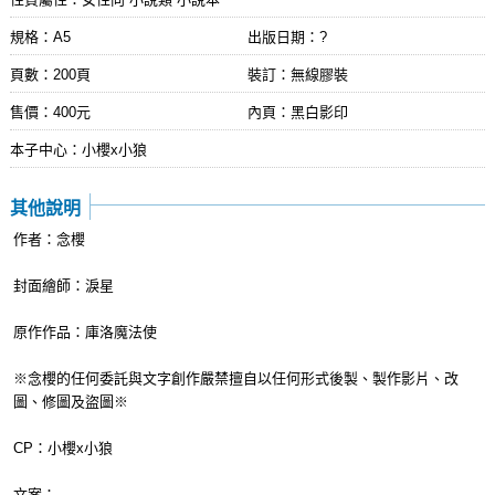
規格：A5
出版日期：
?
頁數：200頁
裝訂：無線膠裝
售價：400元
內頁：黑白影印
本子中心：小櫻x小狼
其他說明
作者：念櫻
封面繪師：淚星
原作作品：庫洛魔法使
※念櫻的任何委託與文字創作嚴禁擅自以任何形式後製、製作影片、改
圖、修圖及盜圖※
CP：小櫻x小狼
文案：