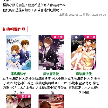
櫻與小狼的願望，就是希望所有人都能夠幸福.....
他們的願望能否如願，抑或會遇到危機呢？
上傳於: 2022-03-19 更新於: 2023-04-06
其他相關作品
庫洛魔法使
庫洛魔法使
庫洛魔法使
庫洛魔法使 同人劇場版
庫洛魔法使 同人小說本
庫洛魔法使 同人劇場版
小說本 鍵之封印 神之
櫻狼短篇特輯 (CP：木
小說本 星晶傳奇 神之
哀歌II(CP：木之本櫻x
之本櫻x李小狼)只有你
哀歌I(CP：木之本櫻x
李小狼)
一個
李小狼)