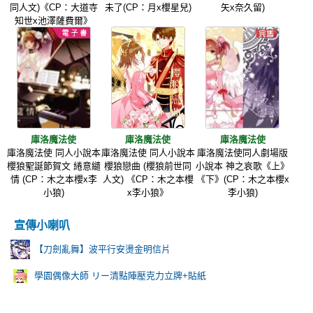
同人文)《CP：大道寺
未了(CP：月x櫻星兒)
矢x奈久留)
知世x池澤薩費爾》
庫洛魔法使
庫洛魔法使
庫洛魔法使
庫洛魔法使 同人小說本
庫洛魔法使 同人小說本
庫洛魔法使同人劇場版
櫻狼聖誕節賀文 綣意繾
櫻狼戀曲 (櫻狼前世同
小說本 神之哀歌《上》
情 (CP：木之本櫻x李
人文) 《CP：木之本櫻
《下》(CP：木之本櫻x
小狼)
x李小狼》
李小狼)
宣傳小喇叭
【刀劍亂舞】波平行安燙金明信片
學園偶像大師 リー清點陣壓克力立牌+貼紙