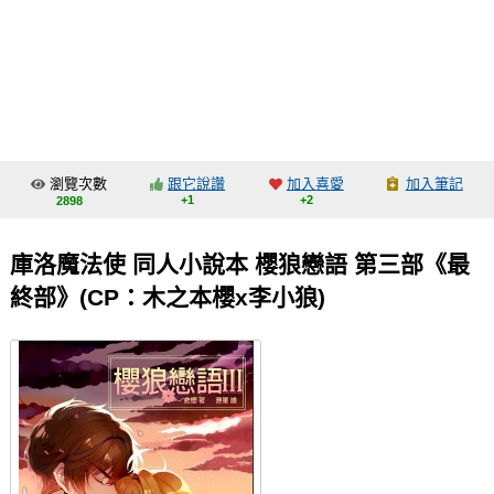
同人社團
工作委託
同人宣傳看板
繪圖藝廊
瀏覽次數
跟它說讚
加入喜愛
加入筆記
交流中心
+1
+2
2898
攤位轉讓區
庫洛魔法使 同人小說本 櫻狼戀語 第三部《最
會員功能選單
終部》(CP：木之本櫻x李小狼)
會員中心
註冊會員
登入