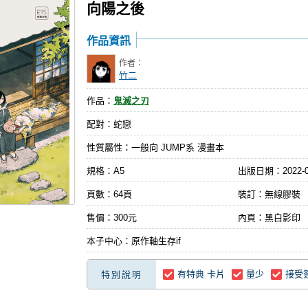
向陽之後
作品資訊
作者：
竹二
作品：
鬼滅之刃
配對：蛇戀
性質屬性：一般向 JUMP系 漫畫本
規格：A5
出版日期：
2022-
頁數：64頁
裝訂：無線膠裝
售價：300元
內頁：黑白影印
本子中心：原作軸生存if
有特典 卡片
量少
接受
特別說明