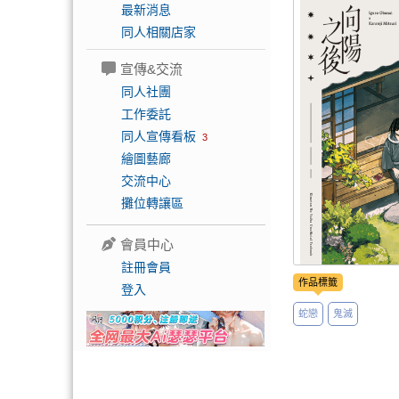
最新消息
同人相關店家
宣傳&交流
同人社團
工作委託
同人宣傳看板
3
繪圖藝廊
交流中心
攤位轉讓區
會員中心
註冊會員
作品標籤
登入
蛇戀
鬼滅