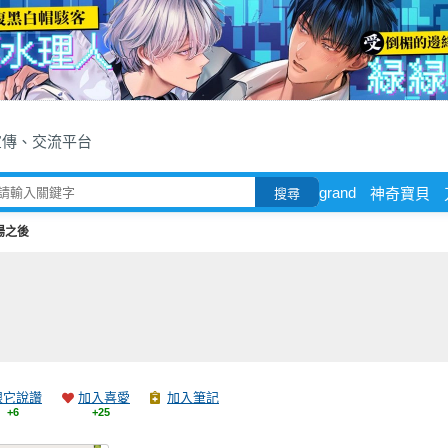
宣傳、交流平台
grand
神奇寶貝
搜尋
陽之後
跟它說讚
加入喜愛
加入筆記
+6
+25