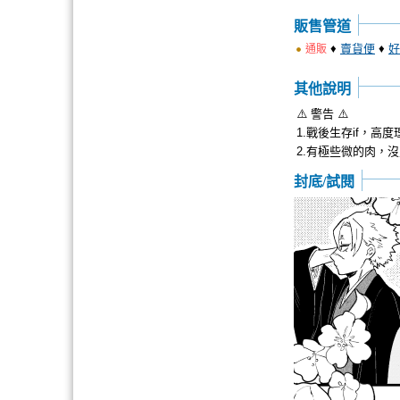
販售管道
♦
賣貨便
♦
好
通販
其他說明
⚠️ 警告 ⚠️
1.戰後生存if，高
2.有極些微的肉，
封底/試閱