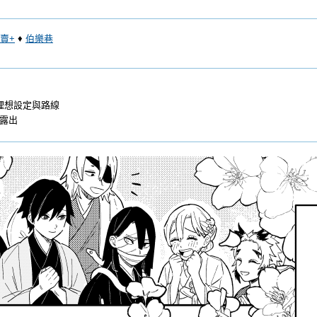
賣+
♦
伯樂巷
度理想設定與路線
沒露出