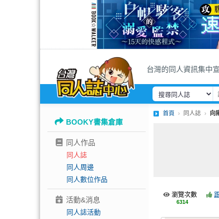
台灣的同人資訊集中
首頁
同人誌
向
BOOKY書集倉庫
同人作品
同人誌
同人周邊
同人數位作品
瀏覽次數
活動&消息
6314
同人誌活動