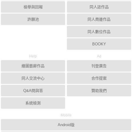
檢舉與回報
同人誌作品
許願池
同人周邊作品
同人數位作品
BOOKY
Help
Ad
繪圖藝廊作品
刊登廣告
同人交流中心
合作提案
Q&A問與答
贊助我們
系統檢測
Mobile
Android版