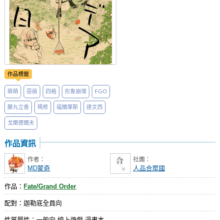
作品標籤
萌萌
惡搞
四格
形象崩壞
FGO
藤丸立香
瑪修
福爾摩斯
達文西
戈爾德爾夫
作品資訊
作者：
社團：
MD蒙奇
人品合眾國
作品：
Fate/Grand Order
配對：迦勒底全員向
性質屬性：一般向 線上遊戲 漫畫本