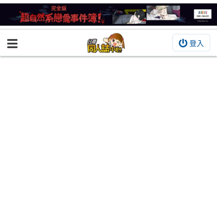
登入
BOOKY書集倉庫
同人作品
同人誌
同人周邊
同人數位作品
活動&消息
同人誌活動
最新消息
同人相關店家
宣傳&交流