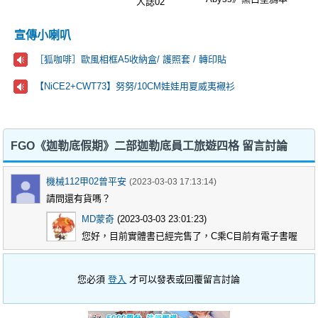
人誌02
宣傳小喇叭
［狐咖啡］歐風相框A5收納盒/ 護照套 / 轉印貼
【NiCE2+CWT73】努努/10CM娃娃用夏威夷襯衫
FGO《迦勒底假期》二部迦勒底員工旅遊四格 留言討論
機械112甲02曾平安
(2023-03-03 17:13:14)
請問還有貨嗎？
MD蒙奇
(2023-03-03 23:01:23)
您好，目前實體書已經完售了，C乘C目前有電子書喔
您必須
登入
才可以發表或回覆留言討論