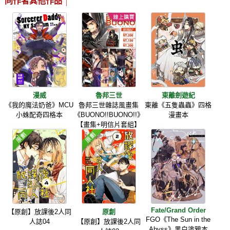
同作者其他作品
漫威
魯邦三世
東離劍遊紀
《我的魔法奶爸》MCU
魯邦三世雜誌風畫集
東離《五隻蟲蟲》四格
小蛛配奇四格本
《BUONO!!BUONO!!》
漫畫本
【畫集+明信片套組】
Fate/Grand Order
【原創】放課後2人同
原創
FGO《The Sun in the
人誌04
【原創】放課後2人同
Abyss》黑白塗鴉本