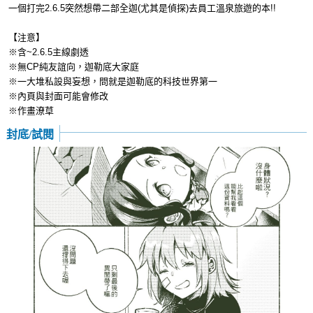
一個打完2.6.5突然想帶二部全迦(尤其是偵探)去員工溫泉旅遊的本!!
【注意】
※含~2.6.5主線劇透
※無CP純友誼向，迦勒底大家庭
※一大堆私設與妄想，問就是迦勒底的科技世界第一
※內頁與封面可能會修改
※作畫潦草
封底/試閱