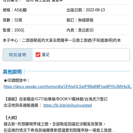
規格：A5右翻
出版日期：
2022-08-13
頁數：32頁
裝訂：無線膠裝
售價：150元
內頁：黑白影印
本子中心：二部迦勒底的大家去閻魔亭一日員工旅遊(不知道誰得)的本
量足
特別說明
其他說明
★印調開放中｜
https://docs.google.com/forms/d/e/1FAIpQLSeIP89g89lFjoq9PIIIiJMIHp
【通販】自家蝦皮/G77/伯樂巷/BOOKY/楓林館/台灣虎穴暫訂
出沒地與各通販通路｜
https://lit.link/en/luckyunited
【大綱】
通古斯~死想顯現界域之間，全迦勒底因逼近決戰氣氛緊張。
在這樣的情況下希翁與福爾摩斯提議要到閻魔亭辦一場員工旅遊...