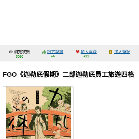
同人社團
工作委託
同人宣傳看板
繪圖藝廊
瀏覽次數
跟它說讚
加入喜愛
加入筆記
交流中心
+4
+21
3050
攤位轉讓區
FGO《迦勒底假期》二部迦勒底員工旅遊四格
會員功能選單
會員中心
註冊會員
登入