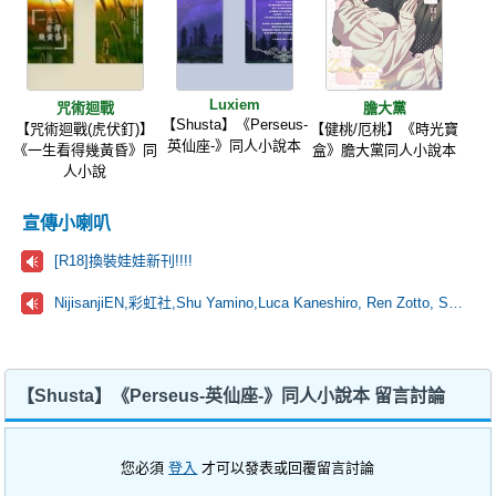
Luxiem
咒術迴戰
膽大黨
【Shusta】《Perseus-
【咒術迴戰(虎伏釘)】
【健桃/厄桃】《時光寶
英仙座-》同人小說本
《一生看得幾黃昏》同
盒》膽大黨同人小說本
人小說
宣傳小喇叭
[R18]換裝娃娃新刊!!!!
NijisanjiEN,彩虹社,Shu Yamino,Luca Kaneshiro, Ren Zotto, Sonny Brisko, NOVA, にじさんじ
【Shusta】《Perseus-英仙座-》同人小說本 留言討論
您必須
登入
才可以發表或回覆留言討論