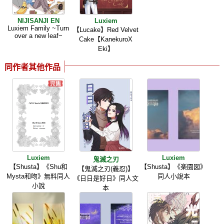
NIJISANJI EN
Luxiem
Luxiem Family ~Turn
【Lucake】Red Velvet
over a new leaf~
Cake【KanekuroX
Eki】
同作者其他作品
Luxiem
Luxiem
鬼滅之刃
【Shusta】《Shu和
【Shusta】《楽園図》
【鬼滅之刃(義忍)】
Mysta和吻》無料同人
同人小說本
《日日是好日》同人文
小說
本