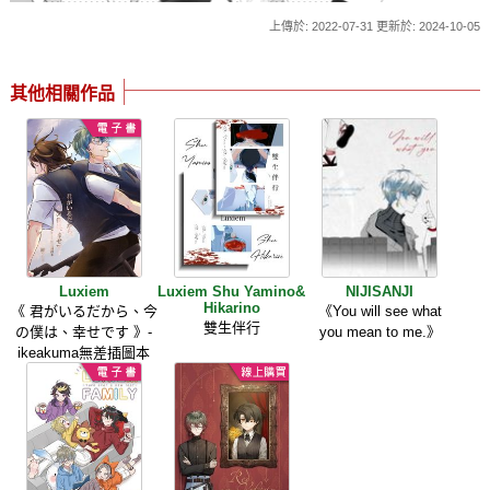
上傳於: 2022-07-31 更新於: 2024-10-05
其他相關作品
Luxiem
Luxiem Shu Yamino&
NIJISANJI
Hikarino
《 君がいるだから、今
《You will see what
雙生伴行
の僕は、幸せです 》-
you mean to me.》
ikeakuma無差插圖本