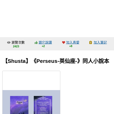
同人社團
工作委託
同人宣傳看板
繪圖藝廊
瀏覽次數
跟它說讚
加入喜愛
加入筆記
交流中心
+2
+8
2423
攤位轉讓區
【Shusta】《Perseus-英仙座-》同人小說本
會員功能選單
會員中心
註冊會員
登入