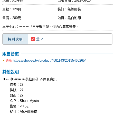
規格：A5左翻
出版日期：
2022-08-13
頁數：128頁
裝訂：無線膠裝
售價：280元
內頁：黑白影印
本子中心：－－－「日子很平淡，但內心非常豐美。」
量少
特別說明
販售管道
https://shopee.tw/product/4881143/20135466265/
通販
其他說明
❥➳《Perseus-英仙座-》⁂內頁資訊
作者：27
排版：27
封面：27
ＣＰ：Shu x Mysta
售價：280元
尺寸：A5左翻橫排