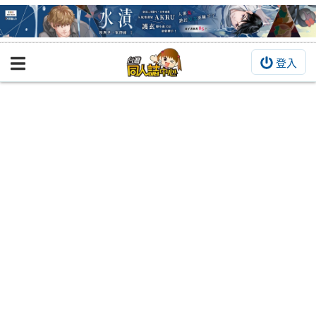
登入
BOOKY書集倉庫
同人作品
同人誌
同人周邊
同人數位作品
活動&消息
同人誌活動
最新消息
同人相關店家
宣傳&交流