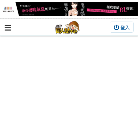
登入
BOOKY書集倉庫
同人作品
同人誌
同人周邊
同人數位作品
活動&消息
同人誌活動
最新消息
同人相關店家
宣傳&交流