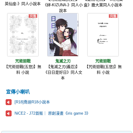
英仙座-》同人小說本
《絆-KIZUNA-》同人小
盒》膽大黨同人小說本
說本
咒術迴戰
鬼滅之刃
咒術迴戰
【咒術迴戰(五悠)】無
【鬼滅之刃(義忍)】
【咒術迴戰(五悠)】無
料 小說
《日日是好日》同人文
料 小說
本
宣傳小喇叭
[R18]喬迪R18小說本
NiCE2 - J72首販｜ 原創漫畫《iris game 3》