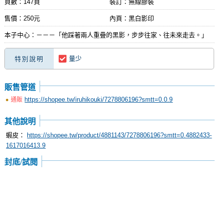
頁數：147頁
裝訂：無線膠裝
售價：250元
內頁：黑白影印
本子中心：－－－「他踩著兩人重疊的黑影，步步往家、往未來走去。」
量少
特別說明
販售管道
https://shopee.tw/iruhikouki/7278806196?smtt=0.0.9
通販
其他說明
蝦皮：
https://shopee.tw/product/4881143/7278806196?smtt=0.4882433-
1617016413.9
封底/試閱