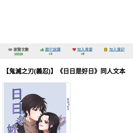
同人社團
工作委託
同人宣傳看板
繪圖藝廊
瀏覽次數
跟它說讚
加入喜愛
加入筆記
交流中心
+3
+9
10118
攤位轉讓區
【鬼滅之刃(義忍)】《日日是好日》同人文本
會員功能選單
會員中心
註冊會員
登入