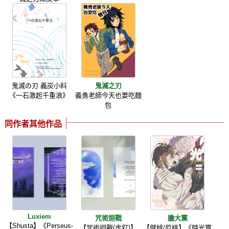
鬼滅の刃 義炭小料
鬼滅之刃
《一石激起千重浪》
義勇老師今天也要吃麵
包
同作者其他作品
Luxiem
咒術迴戰
膽大黨
【Shusta】《Perseus-
【咒術迴戰(虎釘)】
【健桃/厄桃】《時光寶