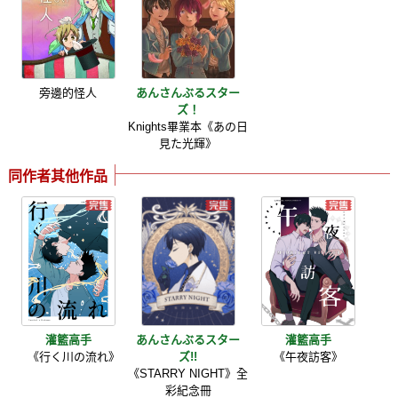
旁邊的怪人
あんさんぶるスター
ズ！
Knights畢業本《あの日
見た光輝》
同作者其他作品
灌籃高手
あんさんぶるスター
灌籃高手
《行く川の流れ》
ズ!!
《午夜訪客》
《STARRY NIGHT》全
彩紀念冊