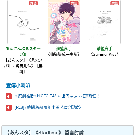
あんさんぶるスター
灌籃高手
灌籃高手
ズ!!
《仙道變成一隻貓》
《Summer Kiss》
【あんスタ】《鬼火ス
バルｘ祭典北斗》【無
料】
宣傳小喇叭
✨原創推活✨NiCE2 E43 ⟡ 出門走走卡框新發售！
[R18]刀劍亂舞紅塵組小說《綴金裂紋》
【あんスタ】《Startline.》 留言討論