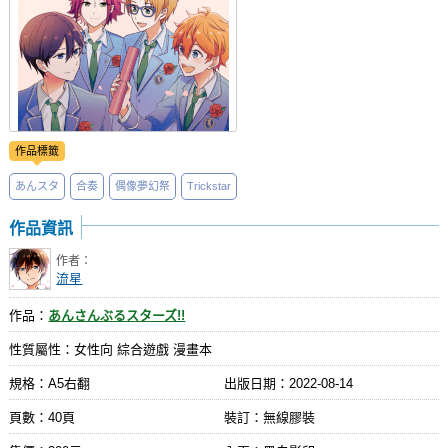
作品標籤
あんスタ
合奏
偶像夢幻祭
Trickstar
作品資訊
作者：
流星
作品：
あんさんぶるスターズ!!
性質屬性：女性向 綜合遊戲 漫畫本
規格：A5右翻
出版日期：
2022-08-14
頁數：40頁
裝訂：無線膠裝