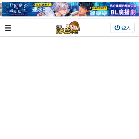
登入
BOOKY書集倉庫
同人作品
同人誌
同人周邊
同人數位作品
活動&消息
同人誌活動
最新消息
同人相關店家
宣傳&交流