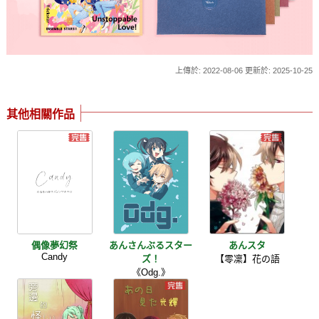
上傳於: 2022-08-06 更新於: 2025-10-25
其他相關作品
偶像夢幻祭
あんさんぶるスター
あんスタ
Candy
ズ！
【零凜】花の語
《Odg.》