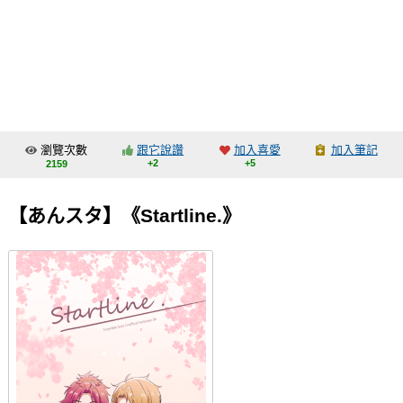
同人社團
工作委託
同人宣傳看板
繪圖藝廊
瀏覽次數
跟它說讚
加入喜愛
加入筆記
交流中心
+2
+5
2159
攤位轉讓區
【あんスタ】《Startline.》
會員功能選單
會員中心
註冊會員
登入