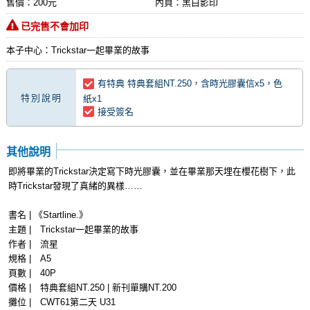
售價：200元
內頁：黑白影印
已完售不會加印
本子中心：Trickstar一起畢業的故事
有特典 特典套組NT.250，含時光膠囊信x5，色
特別說明
紙x1
接受簽名
其他說明
即將畢業的Trickstar決定寫下時光膠囊，並在畢業那天埋在櫻花樹下，此
時Trickstar發現了真緒的異樣……
書名 | 《Startline.》
主題 | Trickstar一起畢業的故事
作者 | 流星
規格 | A5
頁數 | 40P
價格 | 特典套組NT.250 | 新刊單購NT.200
攤位 | CWT61第二天 U31