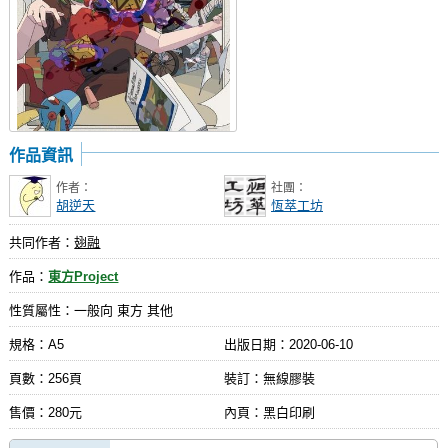
作品資訊
作者：
社團：
胡逆天
恆萃工坊
共同作者：
翅融
作品：
東方Project
性質屬性：一般向 東方 其他
規格：A5
出版日期：
2020-06-10
頁數：256頁
裝訂：無線膠裝
售價：280元
內頁：黑白印刷