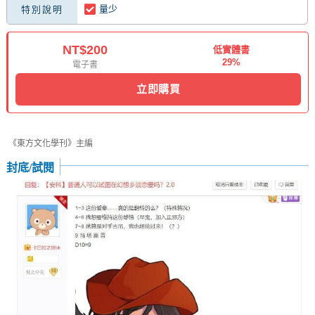
量少
特別說明
NT$200
低實體書
29%
電子書
立即購買
《東方文化學刊》主編
封底/試閱