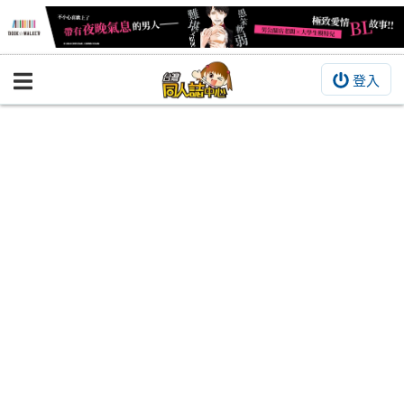
登入
BOOKY書集倉庫
同人作品
同人誌
同人周邊
同人數位作品
活動&消息
同人誌活動
最新消息
同人相關店家
宣傳&交流