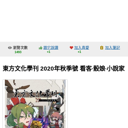
同人社團
工作委託
同人宣傳看板
繪圖藝廊
瀏覽次數
跟它說讚
加入喜愛
加入筆記
交流中心
+1
+1
1493
攤位轉讓區
東方文化學刊 2020年秋季號 看客‧骰娘‧小說家
會員功能選單
會員中心
註冊會員
登入