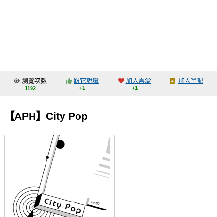
同人社團
工作委託
同人宣傳看板
繪圖藝廊
瀏覽次數
跟它說讚
加入喜愛
加入筆記
交流中心
+1
+1
1192
攤位轉讓區
【APH】City Pop
會員功能選單
會員中心
註冊會員
登入