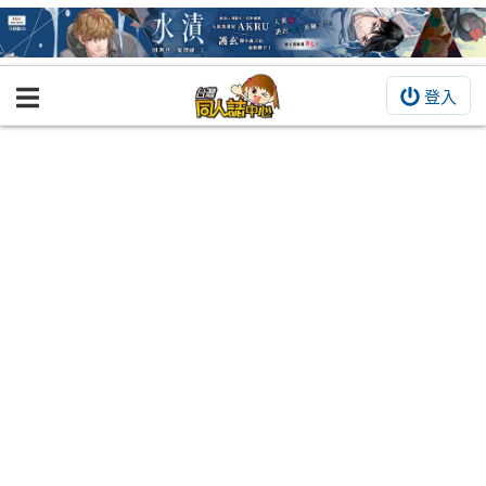
登入
BOOKY書集倉庫
同人作品
同人誌
同人周邊
同人數位作品
活動&消息
同人誌活動
最新消息
同人相關店家
宣傳&交流