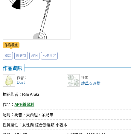
作品標籤
獨普
歷史向
APH
ヘタリア
作品資訊
作者：
社團：
Dust
雜草☆派對
插花作者：
Rifu Aruki
作品：
APH義呆利
配對：獨普，東西組，芋兄弟
性質屬性：女性向 綜合動漫類 小說本