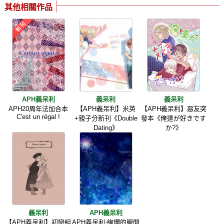
其他相關作品
APH義呆利
義呆利
義呆利
APH20周年法加合本
【APH義呆利】米英
【APH義呆利】惡友突
C'est un régal !
+親子分新刊《Double
發本《俺達が好きです
Dating》
か?》
義呆利
APH義呆利
【APH義呆利】初戀組
APH義呆利-絢爛的瞬間