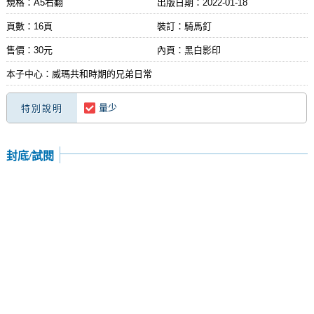
規格：A5右翻
出版日期：
2022-01-18
頁數：16頁
裝訂：騎馬釘
售價：30元
內頁：黑白影印
本子中心：威瑪共和時期的兄弟日常
量少
特別說明
封底/試閱