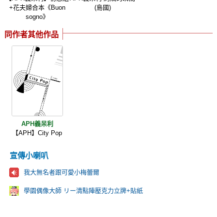
+花夫婦合本《Buon
(島國)
sogno》
同作者其他作品
APH義呆利
【APH】City Pop
宣傳小喇叭
我大無名者跟可愛小梅蕾爾
學園偶像大師 リー清點陣壓克力立牌+貼紙