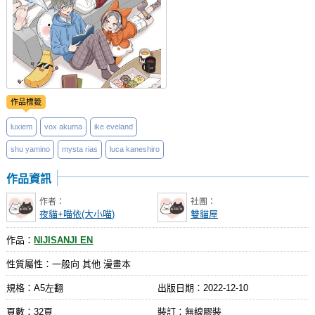
作品標籤
luxiem
vox akuma
ike eveland
shu yamino
mysta rias
luca kaneshiro
作品資訊
作者：
社團：
夜貓+喵依(大小喵)
雙貓屋
作品：
NIJISANJI EN
性質屬性：一般向 其他 漫畫本
規格：A5左翻
出版日期：
2022-12-10
頁數：32頁
裝訂：無線膠裝