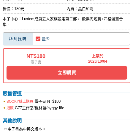
售價：180元
內頁：黑白印刷
本子中心：Luxiem成員五人家族設定第二部， 歡樂向短篇+四格漫畫合
集。
量少
特別說明
NT$180
上架於
2023/10/04
電子書
立即購買
販售管道
電子書
NT$180
BOOKY線上購買
G77工作室/楓林館/hyggy life
通販
其他說明
※電子書為中英文版本。