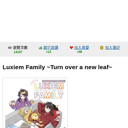
同人社團
工作委託
同人宣傳看板
繪圖藝廊
瀏覽次數
跟它說讚
加入喜愛
加入筆記
交流中心
+12
+98
14197
攤位轉讓區
Luxiem Family ~Turn over a new leaf~
會員功能選單
會員中心
註冊會員
登入