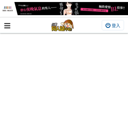
登入
BOOKY書集倉庫
同人作品
同人誌
同人周邊
同人數位作品
活動&消息
同人誌活動
最新消息
同人相關店家
宣傳&交流