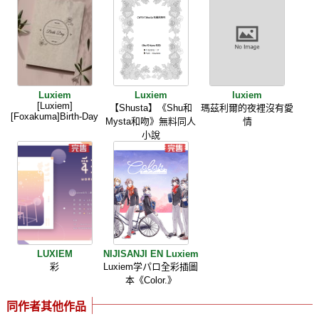
Luxiem
Luxiem
luxiem
[Luxiem]
【Shusta】《Shu和
瑪茲利爾的夜裡沒有愛
[Foxakuma]Birth-Day
Mysta和吻》無料同人
情
小說
LUXIEM
NIJISANJI EN Luxiem
彩
Luxiem学パロ全彩插圖
本《Color.》
同作者其他作品