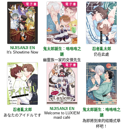
NIJISANJI EN
鬼太郎誕生：咯咯咯之
忍者亂太郎
It's Showtime Now
謎
仍在此處
幽靈族一家的女僕先生
NIJISANJI EN
忍者亂太郎
鬼太郎誕生：咯咯咯之
Welcome to LUXIEM
あなたのアイドルです
謎
maid café
為即將到來的結婚式舉
杯吧！