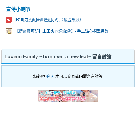
宣傳小喇叭
[R18]刀劍亂舞紅塵組小說《綴金裂紋》
【精靈寶可夢】土王夾心銅鑼燒🌕 - 手工點心模型吊飾
Luxiem Family ~Turn over a new leaf~ 留言討論
您必須
登入
才可以發表或回覆留言討論