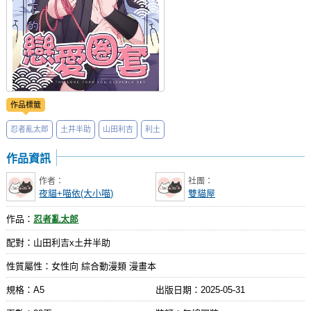
作品標籤
忍者亂太郎
土井半助
山田利吉
利土
作品資訊
作者：
社團：
夜貓+喵依(大小喵)
雙貓屋
作品：
忍者亂太郎
配對：山田利吉x土井半助
性質屬性：女性向 綜合動漫類 漫畫本
規格：A5
出版日期：
2025-05-31