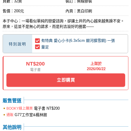
頁數：32頁
裝訂：無線膠裝
售價：200元
內頁：黑白印刷
本子中心：一場看似單純的戀愛諮詢，卻讓土井的內心越來越焦躁不安。
原來，這並不是無心的請求，而是利吉設好的圈套——
有特典 愛心小卡(6.3x5cm 銀河膜雪銅) 一張
特別說明
量足
NT$200
上架於
2026/06/22
電子書
立即購買
販售管道
電子書
NT$200
BOOKY線上購買
G77工作室&楓林館
通販
其他說明