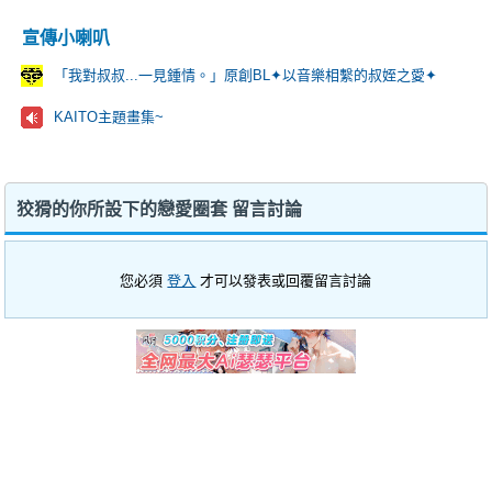
宣傳小喇叭
「我對叔叔...一見鍾情。」原創BL✦以音樂相繫的叔姪之愛✦
KAITO主題畫集~
狡猾的你所設下的戀愛圈套 留言討論
您必須
登入
才可以發表或回覆留言討論