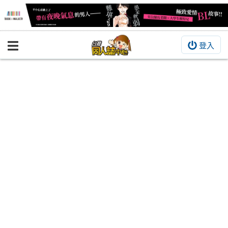
登入
BOOKY書集倉庫
同人作品
同人誌
同人周邊
同人數位作品
活動&消息
同人誌活動
最新消息
同人相關店家
宣傳&交流