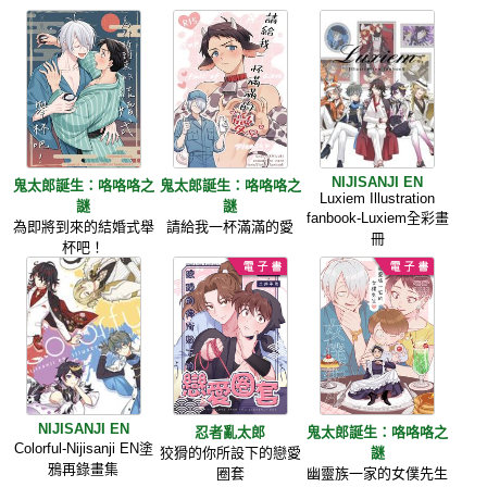
NIJISANJI EN
鬼太郎誕生：咯咯咯之
鬼太郎誕生：咯咯咯之
Luxiem Illustration
謎
謎
fanbook-Luxiem全彩畫
為即將到來的結婚式舉
請給我一杯滿滿的愛
冊
杯吧！
NIJISANJI EN
忍者亂太郎
鬼太郎誕生：咯咯咯之
Colorful-Nijisanji EN塗
狡猾的你所設下的戀愛
謎
鴉再錄畫集
圈套
幽靈族一家的女僕先生