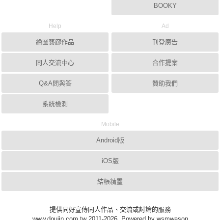
BOOKY
Help
Ad
繪圖藝廊作品
刊登廣告
同人交流中心
合作提案
Q&A問與答
贊助我們
系統檢測
Mobile
Android版
iOS版
結帳精靈
提供同好宣傳同人作品、交流或討論的服務
www.doujin.com.tw 2011-2026, Powered by wsmwason