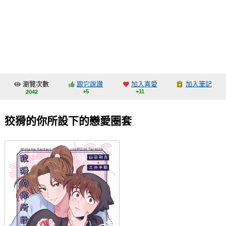
同人社團
工作委託
同人宣傳看板
繪圖藝廊
瀏覽次數
跟它說讚
加入喜愛
加入筆記
交流中心
+5
+11
2042
攤位轉讓區
狡猾的你所設下的戀愛圈套
會員功能選單
會員中心
註冊會員
登入