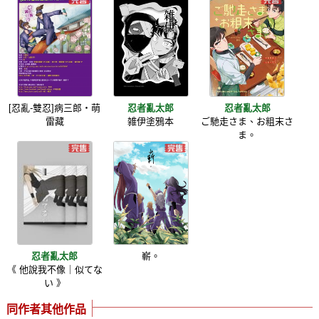
[忍亂-雙忍]病三郎‧萌
忍者亂太郎
忍者亂太郎
雷藏
雑伊塗鴉本
ご馳走さま、お粗末さ
ま。
忍者亂太郎
嶄。
《 他說我不像｜似てな
い 》
同作者其他作品