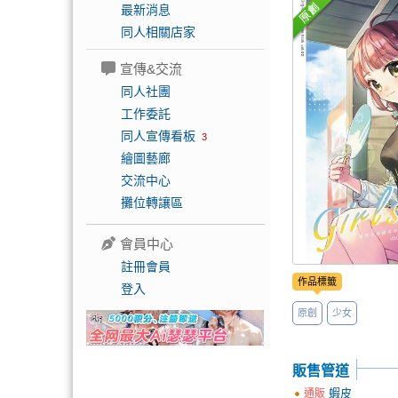
最新消息
同人相關店家
宣傳&交流
同人社團
工作委託
同人宣傳看板
3
繪圖藝廊
交流中心
攤位轉讓區
會員中心
註冊會員
作品標籤
登入
原創
少女
販售管道
蝦皮
通販