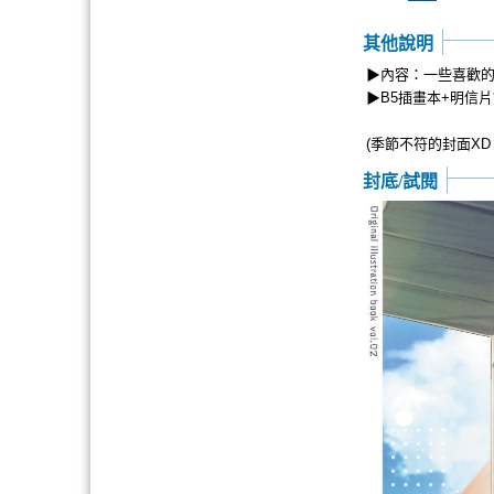
其他說明
▶內容：一些喜歡的
▶B5插畫本+明信片
(季節不符的封面XD 
封底/試閱