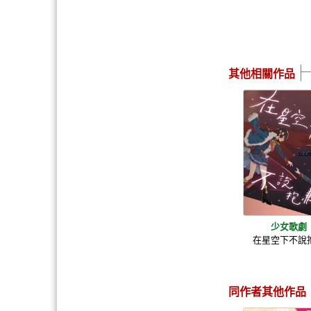
其他相關作品
少女歌劇
在星空下不說
同作者其他作品