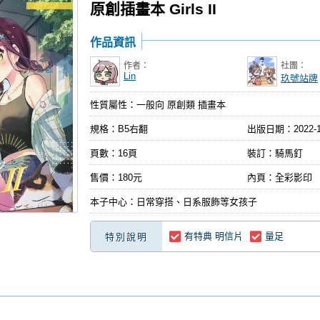
原創插畫本 Girls II
作品資訊
作者：
社團：
Lin
玖號站牌
性質屬性：一般向 原創類 插畫本
規格：B5右翻
出版日期：
2022-
頁數：16頁
裝訂：騎馬釘
售價：180元
內頁：全彩影印
本子中心：日常穿搭、日系服飾等女孩子
有特典 明信片
量足
特別說明