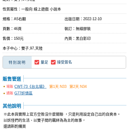
性質屬性：一般向 線上遊戲 小說本
規格：A5右翻
出版日期：
2022-12-10
頁數：46頁
裝訂：無線膠裝
售價：150元
內頁：黑白影印
本子中心：雙子,97,天陸
量足
接受簽名
特別說明
販售管道
CWT-73《台北場》
第1天:N33
第2天:N34
場販
G77奸情區
通販
其他說明
※此本與實際上官方空咎沒什麼關聯 ，只是利用設定自己出的自爽本。
以妖怪們的生活、以雙子間的羈絆為為主的故事，
還請斟酌購買