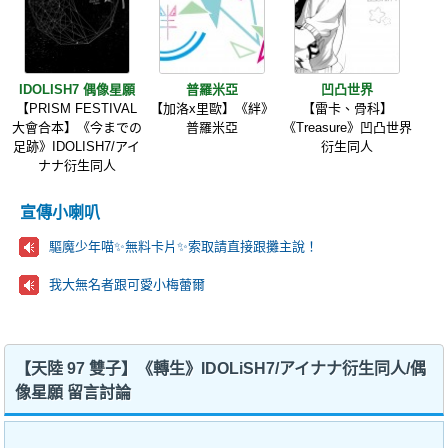
IDOLISH7 偶像星願
普羅米亞
凹凸世界
【PRISM FESTIVAL
【加洛x里歐】《絆》
【雷卡、骨科】
大會合本】《今までの
普羅米亞
《Treasure》凹凸世界
足跡》IDOLISH7/アイ
衍生同人
ナナ衍生同人
宣傳小喇叭
驅魔少年喵✨️無料卡片✨️索取請直接跟攤主說！
我大無名者跟可愛小梅蕾爾
【天陸 97 雙子】《轉生》IDOLiSH7/アイナナ衍生同人/偶
像星願 留言討論