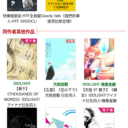
快樂樹朋友-HTF全員擬
Gravity falls《我們的畢
人-HTF SHOOCL!
達哥拉斯定理》
同作者其他作品
IDOLISH7
咒術迴戰
IDOLiSH7 偶像星願
【萬千】
【五夏】《空の下で》
【天陸 97 雙子】《轉
《THOUSANDS OF
咒術迴戰 衍生同人
生》IDOLiSH7/アイナ
WORDS》IDOLISH7/
ナ衍生同人/偶像星願
アイナナ衍生同人