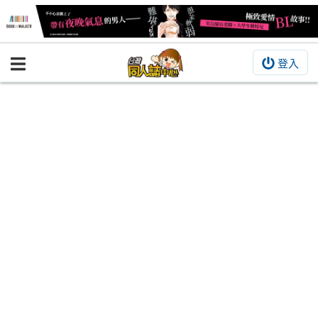
登入
BOOKY書集倉庫
同人作品
同人誌
同人周邊
同人數位作品
活動&消息
同人誌活動
最新消息
同人相關店家
宣傳&交流