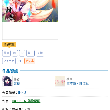
作品標籤
萌萌
BL
97
雙子
天陸
アイナナ
BL
合同本
作品資訊
作者：
社團：
采櫻
剪不斷、理還亂
合同作者：
INKU
作品：
IDOLiSH7 偶像星願
配對：雙子,97,天陸