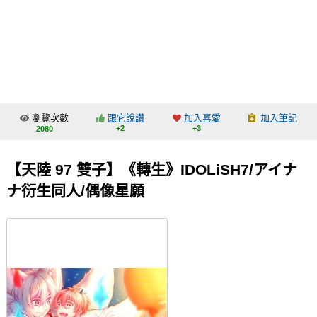
同人社團
工作委託
同人宣傳看板
繪圖藝廊
瀏覽次數
跟它說讚
加入喜愛
加入筆記
交流中心
+2
+3
2080
攤位轉讓區
【天陸 97 雙子】《轉生》IDOLiSH7/アイナ
會員功能選單
ナ衍生同人/偶像星願
會員中心
註冊會員
登入