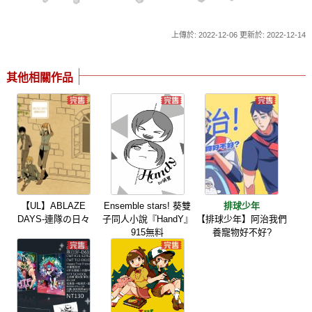
上傳於: 2022-12-06 更新於: 2022-12-14
其他相關作品
【UL】ABLAZE
Ensemble stars! 葵雙
排球少年
DAYS-連隊の日々
子同人小說『HandY』
【排球少年】阿治我們
915無料
養寵物好不好?