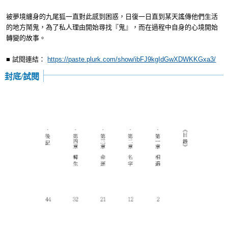
被夢境纏身的九尾狐一直對此感到困惑，日復一日直到某天謠傳他們生活
的地方鬧鬼，為了私人理由開始尋找『鬼』，而在過程中自身的心境開始
轉變的故事。
■ 試閱連結：
https://paste.plurk.com/show/ibFJ9kgIdGwXDWKKGxa3/
封底/試閱