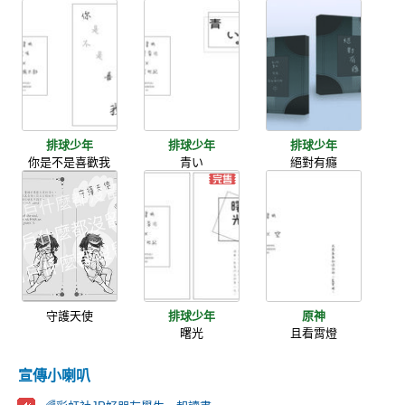
排球少年
排球少年
排球少年
你是不是喜歡我
青い
絕對有癮
守護天使
排球少年
原神
曙光
且看霄燈
宣傳小喇叭