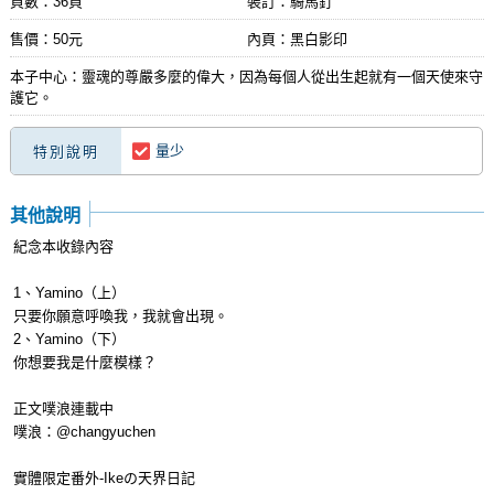
頁數：36頁
裝訂：騎馬釘
售價：50元
內頁：黑白影印
本子中心：靈魂的尊嚴多麼的偉大，因為每個人從出生起就有一個天使來守
護它。
量少
特別說明
其他說明
紀念本收錄內容
1、Yamino（上）
只要你願意呼喚我，我就會出現。
2、Yamino（下）
你想要我是什麼模樣？
正文噗浪連載中
噗浪：@changyuchen
實體限定番外-Ikeの天界日記