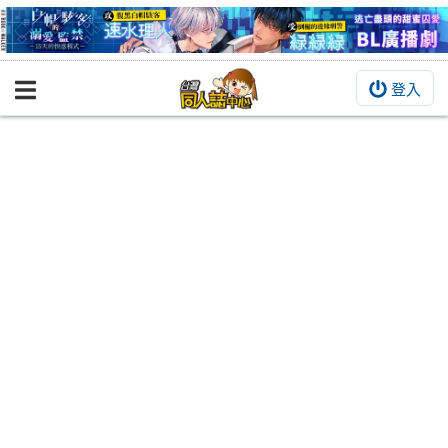
登入
BOOKY書集倉庫
同人作品
同人誌
同人周邊
同人數位作品
活動&消息
同人誌活動
最新消息
同人相關店家
宣傳&交流