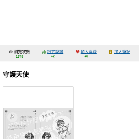
同人社團
工作委託
同人宣傳看板
繪圖藝廊
瀏覽次數
跟它說讚
加入喜愛
加入筆記
交流中心
+2
+6
1748
攤位轉讓區
守護天使
會員功能選單
會員中心
註冊會員
登入