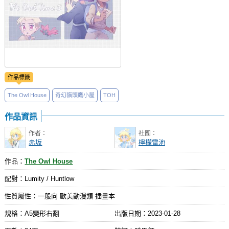
作品標籤
The Owl House
奇幻貓頭鷹小屋
TOH
作品資訊
作者：
社團：
赤坂
檸檬電池
作品：
The Owl House
配對：Lumity / Huntlow
性質屬性：一般向 歐美動漫類 插畫本
規格：A5變形右翻
出版日期：
2023-01-28