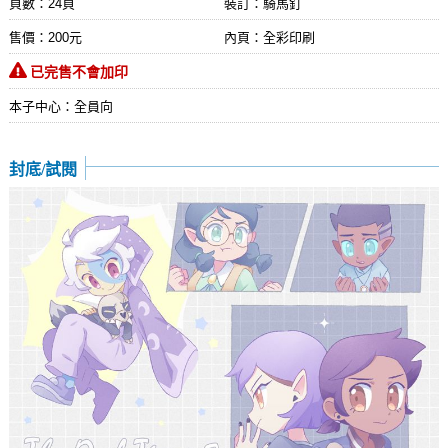
頁數：24頁
裝訂：騎馬釘
售價：200元
內頁：全彩印刷
已完售不會加印
本子中心：全員向
封底/試閱