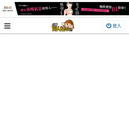
登入
BOOKY書集倉庫
同人作品
同人誌
同人周邊
同人數位作品
活動&消息
同人誌活動
最新消息
同人相關店家
宣傳&交流