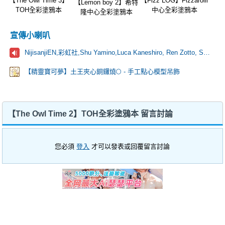
【The Owl Time 3】
【Fizz LOG】Fizzarolli
【Lemon boy 2】希特
TOH全彩塗鴉本
中心全彩塗鴉本
隆中心全彩塗鴉本
宣傳小喇叭
NijisanjiEN,彩虹社,Shu Yamino,Luca Kaneshiro, Ren Zotto, Sonny Brisko, NOVA, にじさんじ
【精靈寶可夢】土王夾心銅鑼燒🌕 - 手工點心模型吊飾
【The Owl Time 2】TOH全彩塗鴉本 留言討論
您必須
登入
才可以發表或回覆留言討論