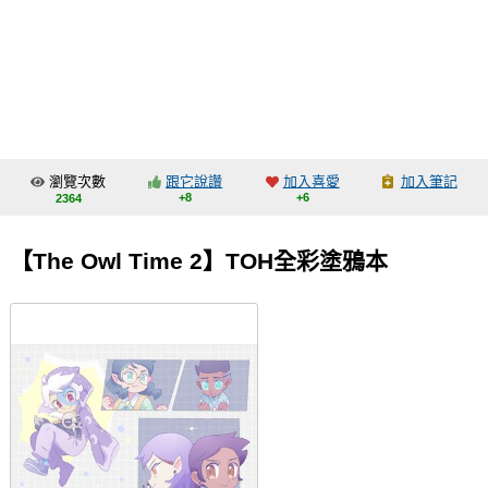
同人社團
工作委託
同人宣傳看板
繪圖藝廊
瀏覽次數
跟它說讚
加入喜愛
加入筆記
交流中心
+8
+6
2364
攤位轉讓區
【The Owl Time 2】TOH全彩塗鴉本
會員功能選單
會員中心
註冊會員
登入