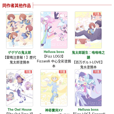
同作者其他作品
Helluva boss
ゲゲゲの鬼太郎
鬼太郎誕生：咯咯咯之
【Fizz LOG3】
【雷鳴注意報！】歷代
謎
Fizzarolli 中心全彩塗鴉
鬼太郎塗鴉本
【百万ボルトLOVE】
本
鬼水塗鴉本
The Owl House
Helluva boss
神奇寶貝XY