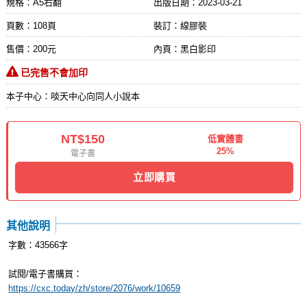
規格：A5右翻
出版日期：
2023-03-21
頁數：108頁
裝訂：線膠裝
售價：200元
內頁：黑白影印
已完售不會加印
本子中心：啖天中心向同人小說本
NT$150
低實體書
25%
電子書
立即購買
其他說明
字數：43566字
試閱/電子書購買：
https://cxc.today/zh/store/2076/work/10659