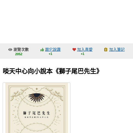
同人社團
工作委託
同人宣傳看板
繪圖藝廊
瀏覽次數
跟它說讚
加入喜愛
加入筆記
交流中心
+1
+1
2052
攤位轉讓區
啖天中心向小說本《獅子尾巴先生》
會員功能選單
會員中心
註冊會員
登入