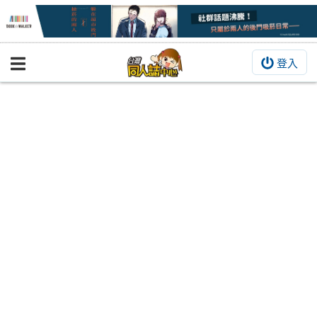
登入
BOOKY書集倉庫
同人作品
同人誌
同人周邊
同人數位作品
活動&消息
同人誌活動
最新消息
同人相關店家
宣傳&交流