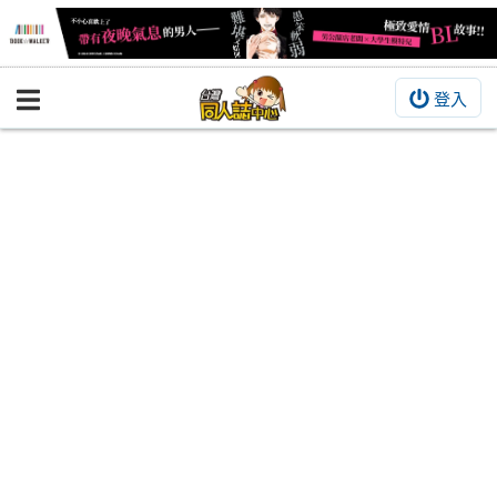
登入
BOOKY書集倉庫
同人作品
同人誌
同人周邊
同人數位作品
活動&消息
同人誌活動
最新消息
同人相關店家
宣傳&交流