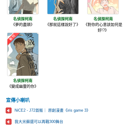
名偵探柯南
名偵探柯南
名偵探柯南
《夢的盡頭》
《那就這樣說好了》
《對你的心意該如何是
好!?》
名偵探柯南
《變成幽靈的你》
宣傳小喇叭
NiCE2 - J72首販｜ 原創漫畫《iris game 3》
我大米蘇還可以再戰300舞台