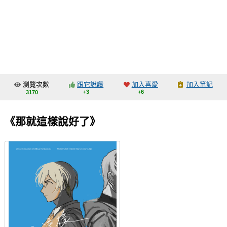
同人社團
工作委託
同人宣傳看板
繪圖藝廊
瀏覽次數
跟它說讚
加入喜愛
加入筆記
交流中心
+3
+6
3170
攤位轉讓區
《那就這樣說好了》
會員功能選單
會員中心
註冊會員
登入