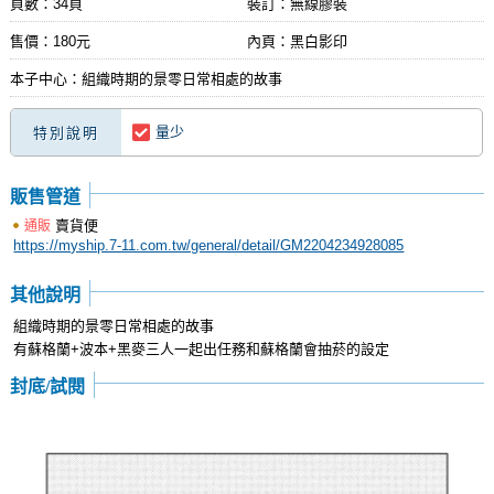
頁數：34頁
裝訂：無線膠裝
售價：180元
內頁：黑白影印
本子中心：組織時期的景零日常相處的故事
量少
特別說明
販售管道
賣貨便
通販
https://myship.7-11.com.tw/general/detail/GM2204234928085
其他說明
組織時期的景零日常相處的故事
有蘇格蘭+波本+黑麥三人一起出任務和蘇格蘭會抽菸的設定
封底/試閱