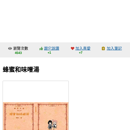
同人社團
工作委託
同人宣傳看板
繪圖藝廊
瀏覽次數
跟它說讚
加入喜愛
加入筆記
交流中心
+1
+7
4543
攤位轉讓區
蜂蜜和味噌湯
會員功能選單
會員中心
註冊會員
登入