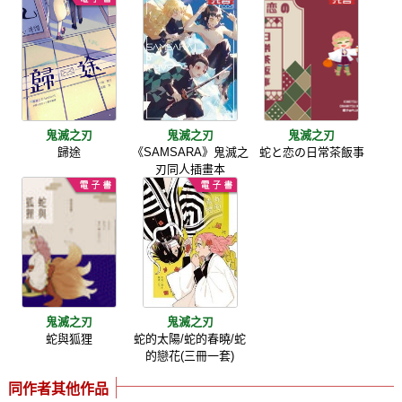
鬼滅之刃
鬼滅之刃
鬼滅之刃
歸途
《SAMSARA》鬼滅之
蛇と恋の日常茶飯事
刃同人插畫本
鬼滅之刃
鬼滅之刃
蛇與狐狸
蛇的太陽/蛇的春曉/蛇
的戀花(三冊一套)
同作者其他作品