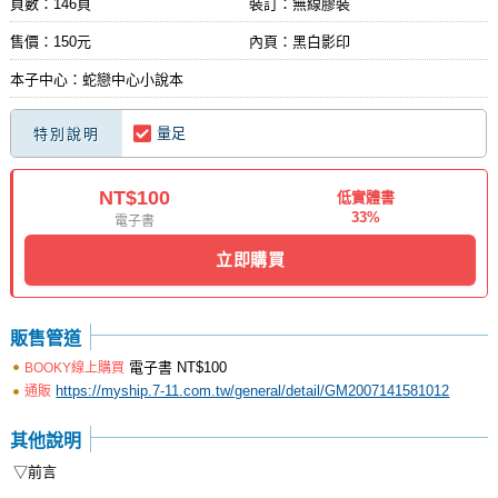
頁數：146頁
裝訂：無線膠裝
售價：150元
內頁：黑白影印
本子中心：蛇戀中心小說本
量足
特別說明
NT$100
低實體書
33%
電子書
立即購買
販售管道
電子書
NT$100
BOOKY線上購買
https://myship.7-11.com.tw/general/detail/GM2007141581012
通販
其他說明
▽前言