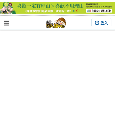
登入
BOOKY書集倉庫
同人作品
同人誌
同人周邊
同人數位作品
活動&消息
同人誌活動
最新消息
同人相關店家
宣傳&交流