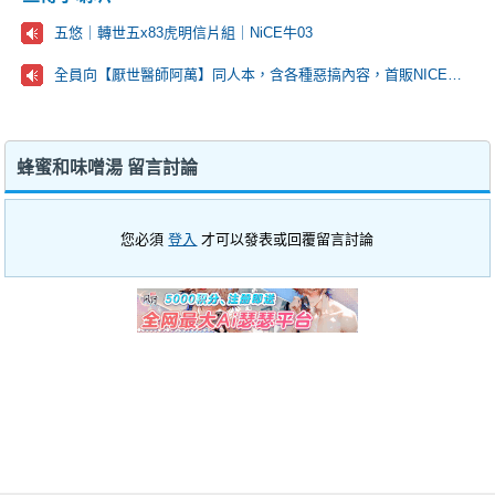
五悠｜轉世五x83虎明信片組｜NiCE牛03
全員向【厭世醫師阿萬】同人本，含各種惡搞內容，首販NICE場D42~!
蜂蜜和味噌湯 留言討論
您必須
登入
才可以發表或回覆留言討論