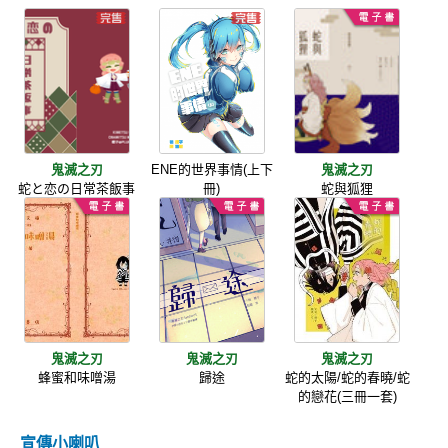
鬼滅之刃
ENE的世界事情(上下
鬼滅之刃
蛇と恋の日常茶飯事
冊)
蛇與狐狸
鬼滅之刃
鬼滅之刃
鬼滅之刃
蜂蜜和味噌湯
歸途
蛇的太陽/蛇的春曉/蛇
的戀花(三冊一套)
宣傳小喇叭