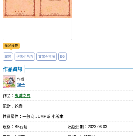
作品標籤
蛇戀
伊黑小芭內
甘露寺蜜璃
BG
作品資訊
作者：
貍子
作品：
鬼滅之刃
配對：蛇戀
性質屬性：一般向 JUMP系 小說本
規格：B5右翻
出版日期：
2023-06-03