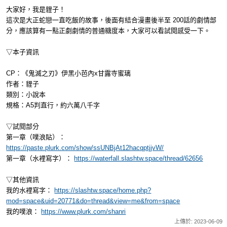
大家好，我是貍子！
這次是大正蛇戀一直吃飯的故事，後面有結合漫畫後半至 200話的劇情部
分，應該算有一點正劇劇情的普通糖度本，大家可以看試閱感受一下。
▽本子資訊
CP：《鬼滅之刃》伊黑小芭內x甘露寺蜜璃
作者：貍子
類別：小說本
規格：A5判直行，約六萬八千字
▽試閱部分
第一章（噗浪貼）：
https://paste.plurk.com/show/ssUNBjAt12hacqptjjvW/
第一章（水裡寫字）：
https://waterfall.slashtw.space/thread/62656
▽其他資訊
我的水裡寫字：
https://slashtw.space/home.php?
mod=space&uid=20771&do=thread&view=me&from=space
我的噗浪：
https://www.plurk.com/shanri
上傳於: 2023-06-09