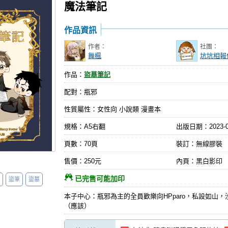
魔法筆記
作品資訊
作者：
社團：
舞楓
坑坑相報
作品：
盜墓筆記
配對：瓶邪
性質屬性：女性向 小說類 漫畫本
規格：A5右翻
出版日期：
2023-
頁數：70頁
裝訂：無線膠裝
售價：250元
內頁：黑白影印
已完售可能加印
盜筆
盜墓
本子中心：瓶邪為主的全員歡樂向HPparo，私設如山
（應該）