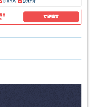
接受簽名
接受簽繪
體書
立即購買
0%