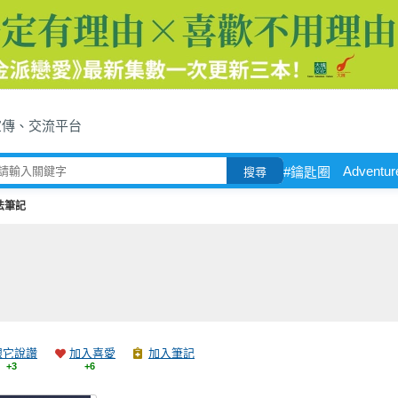
宣傳、交流平台
Adventur
#鑰匙圈
搜尋
法筆記
跟它說讚
加入喜愛
加入筆記
+3
+6