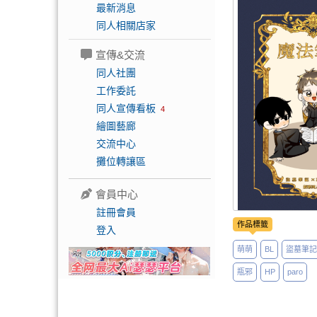
最新消息
同人相關店家
宣傳&交流
同人社團
工作委託
同人宣傳看板
4
繪圖藝廊
交流中心
攤位轉讓區
會員中心
註冊會員
作品標籤
登入
萌萌
BL
盜墓筆記
瓶邪
HP
paro