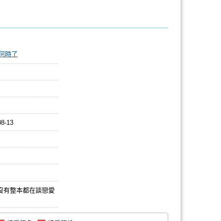
何時了
08-13
，沒有整本都在談戀愛